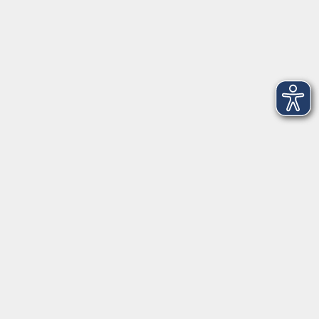
Kultur & Kreatives
Gesellschaft
JungeVHS
Zweigstellen
vhs Business
Onlinekurse
Kursleitung werden
Inhalte
Startseite
FAQ - Antworten auf Ihre Fragen
Kontakt