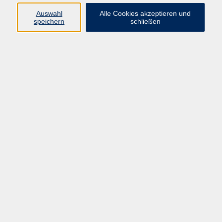
Auswahl
Alle Cookies akzeptieren und
Hier finden Sie Kurse zu den Themen
speichern
schließen
Klimaschutz, Umweltschutz, Nachhaltigkeit, neue
Mobilität, Naturexkursionen, Pflanzenkunde und
vieles mehr!
Melanie Bayerlein
Fremdsprachen, Pädagogik, Psychologie,
Junge vhs
08441 27 4560
vhs.planung2@landratsamt-paf.de
Susan Ilschner
Sekretariat, Teamassistenz und
Kundenservice
08441 27 4000
vhs@landratsamt-paf.de
Ergebnisse filtern