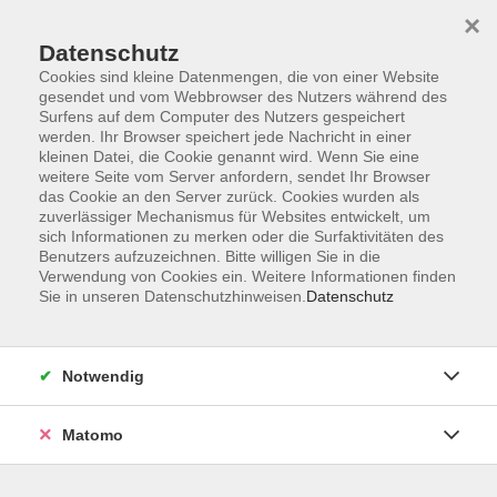
×
Datenschutz
Cookies sind kleine Datenmengen, die von einer Website
gesendet und vom Webbrowser des Nutzers während des
Surfens auf dem Computer des Nutzers gespeichert
Skip to main content
werden. Ihr Browser speichert jede Nachricht in einer
kleinen Datei, die Cookie genannt wird. Wenn Sie eine
weitere Seite vom Server anfordern, sendet Ihr Browser
das Cookie an den Server zurück. Cookies wurden als
Natur und Umwelt
zuverlässiger Mechanismus für Websites entwickelt, um
sich Informationen zu merken oder die Surfaktivitäten des
Benutzers aufzuzeichnen. Bitte willigen Sie in die
Verwendung von Cookies ein. Weitere Informationen finden
Sie in unseren Datenschutzhinweisen.
Datenschutz
35 Kurse
Notwendig
zurück zu Politik-Gesellschaft-Umwelt
Matomo
Bildung für nachhaltige Entwicklung