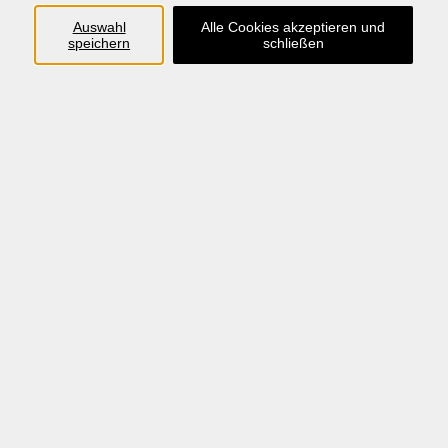
der Geschäftsführerin Alice Köstler Hösl
Auswahl
Alle Cookies akzeptieren und
speichern
schließen
Hauptplatz 22
85276 Pfaffenhofen
08441 27 4000
vhs@landratsamt-paf.de
Grundlegendes
Diese Datenschutzerklärung informiert über Art, Umfang
und Zweck der Erhebung und Verwendung Ihrer
personenbezogenen Daten.
Wir nehmen den Datenschutz sehr ernst und behandeln
Ihre personenbezogenen Daten immer vertraulich und
handeln nach den gesetzlichen Vorschriften.
1. Datenschutz auf einen Blick