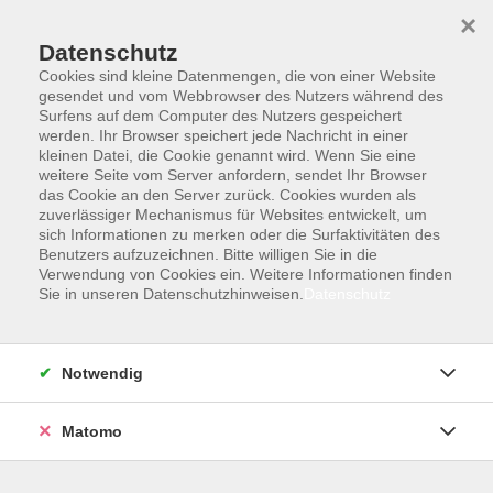
×
Datenschutz
Cookies sind kleine Datenmengen, die von einer Website
gesendet und vom Webbrowser des Nutzers während des
Surfens auf dem Computer des Nutzers gespeichert
Skip to main content
You are here:
werden. Ihr Browser speichert jede Nachricht in einer
Datenschutzerklärung
kleinen Datei, die Cookie genannt wird. Wenn Sie eine
weitere Seite vom Server anfordern, sendet Ihr Browser
das Cookie an den Server zurück. Cookies wurden als
zuverlässiger Mechanismus für Websites entwickelt, um
Datenschutzerklärung
sich Informationen zu merken oder die Surfaktivitäten des
Benutzers aufzuzeichnen. Bitte willigen Sie in die
Verwendung von Cookies ein. Weitere Informationen finden
Verantwortlichkeit - Name und Kontaktdaten der
Sie in unseren Datenschutzhinweisen.
Datenschutz
Verantwortlichen
Verantwortliche im Sinne des Datenschutzrechts ist die
Notwendig
Volkshochschule des Landkreises Pfaffenhofen a.d.Ilm,
(nachfolgend „wir“ genannt) gesetzlich vertreten durch:
Matomo
Landrat Albert Gürtner als 1.Vorsitzender des Kuratoriums
sowie