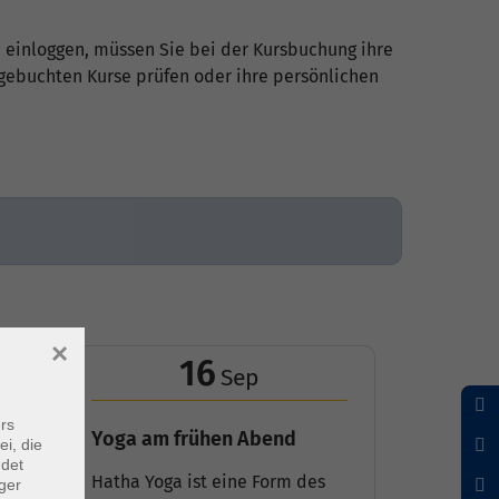
 einloggen, müssen Sie bei der Kursbuchung ihre
 gebuchten Kurse prüfen oder ihre persönlichen
×
16
Sep
rs
Yoga am frühen Abend
ei, die
ndet
Hatha Yoga ist eine Form des
ger