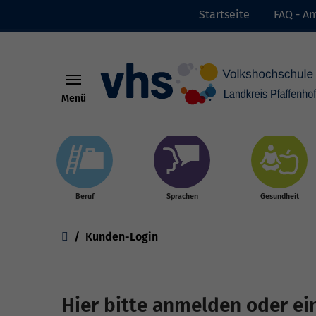
Startseite
FAQ - An
Menü
Skip to main content
Beruf
Sprachen
Gesundheit
You are here:
Kunden-Login
Hier bitte anmelden oder ei