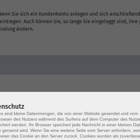
Wenn Sie sich ein Kundenkonto anlegen und sich anschließend
ntragen. Auch können Sie, so lange Sie eingeloggt sind, ihre
bindung ändern.
21
21
Sep
Sep
enschutz
s sind kleine Datenmengen, die von einer Website gesendet und vom
owser des Nutzers während des Surfens auf dem Computer des Nutze
rgetisches Yoga am
Energetisches Yoga am
chert werden. Ihr Browser speichert jede Nachricht in einer kleinen Dat
gen
Morgen
 genannt wird. Wenn Sie eine weitere Seite vom Server anfordern, se
owser das Cookie an den Server zurück. Cookies wurden als zuverlässi