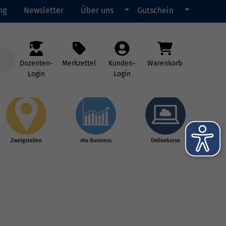
ng
Newsletter
Über uns
Gutschein
Dozenten-
Merkzettel
Kunden-
Warenkorb
Login
Login
Zweigstellen
vhs Business
Onlinekurse