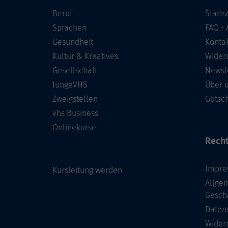
Beruf
Starts
Sprachen
FAQ - 
Gesundheit
Konta
Kultur & Kreatives
Wider
Gesellschaft
Newsl
JungeVHS
Über 
Zweigstellen
Gutsc
vhs Business
Onlinekurse
Recht
Impre
Kursleitung werden
Allge
Gesch
Daten
Wider