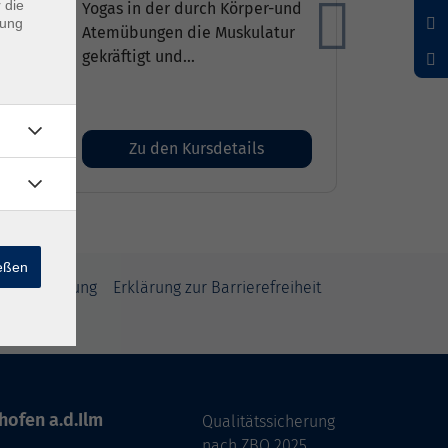
der
 die
Yogas in der durch Körper-und
dung
ha
Atemübungen die Muskulatur
Weiter
sa
gekräftigt und...
Zu den Kursdetails
ießen
rufsbelehrung
Erklärung zur Barrierefreiheit
hofen a.d.Ilm
Qualitätssicherung
nach ZBQ 2025