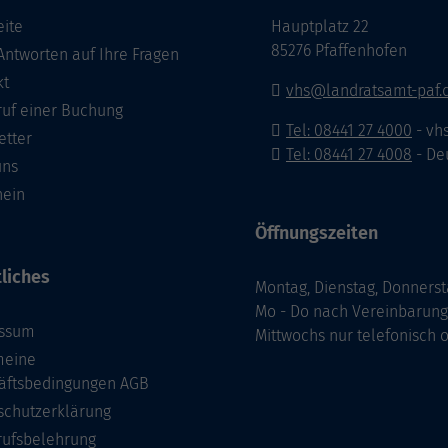
eite
Hauptplatz 22
85276 Pfaffenhofen
Antworten auf Ihre Fragen
kt
vhs@landratsamt-paf.
ruf einer Buchung
Tel: 08441 27 4000
- vh
etter
Tel: 08441 27 4008
- De
uns
hein
Öffnungszeiten
liches
Montag, Dienstag, Donnerst
Mo - Do nach Vereinbarung
ssum
Mittwochs nur telefonisch
meine
äftsbedingungen AGB
schutzerklärung
rufsbelehrung