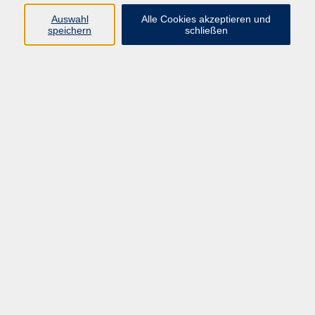
Auswahl
Alle Cookies akzeptieren und
Programm
speichern
schließen
Beruf
Sprachen
Gesundheit
Kultur & Kreatives
Gesellschaft
JungeVHS
Zweigstellen
vhs Business
Onlinekurse
Kursleitung werden