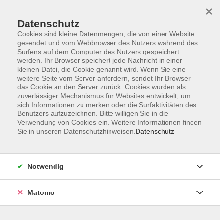
×
Datenschutz
Cookies sind kleine Datenmengen, die von einer Website
gesendet und vom Webbrowser des Nutzers während des
Surfens auf dem Computer des Nutzers gespeichert
Skip to main content
werden. Ihr Browser speichert jede Nachricht in einer
kleinen Datei, die Cookie genannt wird. Wenn Sie eine
weitere Seite vom Server anfordern, sendet Ihr Browser
Der Kurs konnte nicht gefunden werden.
das Cookie an den Server zurück. Cookies wurden als
zuverlässiger Mechanismus für Websites entwickelt, um
sich Informationen zu merken oder die Surfaktivitäten des
Benutzers aufzuzeichnen. Bitte willigen Sie in die
Verwendung von Cookies ein. Weitere Informationen finden
Sie in unseren Datenschutzhinweisen.
Datenschutz
Impressum
Allgemeine Geschäftsbedingungen AGB
Datenschutzerklärung
Notwendig
Widerrufsbelehrung
Erklärung zur Barrierefreiheit
Matomo
Widerruf der Buchung