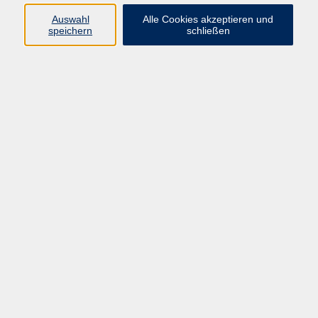
Auswahl
Alle Cookies akzeptieren und
Programm
speichern
schließen
Beruf
Sprachen
Gesundheit
Kultur & Kreatives
Gesellschaft
JungeVHS
Zweigstellen
vhs Business
Onlinekurse
Kursleitung werden