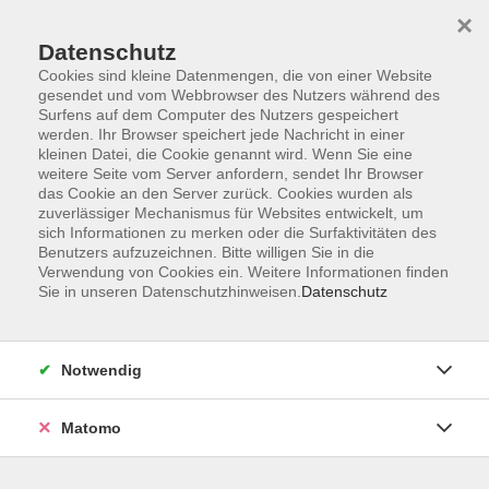
×
Datenschutz
Cookies sind kleine Datenmengen, die von einer Website
gesendet und vom Webbrowser des Nutzers während des
Surfens auf dem Computer des Nutzers gespeichert
Skip to main content
werden. Ihr Browser speichert jede Nachricht in einer
kleinen Datei, die Cookie genannt wird. Wenn Sie eine
weitere Seite vom Server anfordern, sendet Ihr Browser
Der Kurs konnte nicht gefunden werden.
das Cookie an den Server zurück. Cookies wurden als
zuverlässiger Mechanismus für Websites entwickelt, um
sich Informationen zu merken oder die Surfaktivitäten des
Benutzers aufzuzeichnen. Bitte willigen Sie in die
Verwendung von Cookies ein. Weitere Informationen finden
Sie in unseren Datenschutzhinweisen.
Datenschutz
Impressum
Allgemeine Geschäftsbedingungen AGB
Datenschutzerklärung
Notwendig
Widerrufsbelehrung
Erklärung zur Barrierefreiheit
Matomo
Widerruf der Buchung