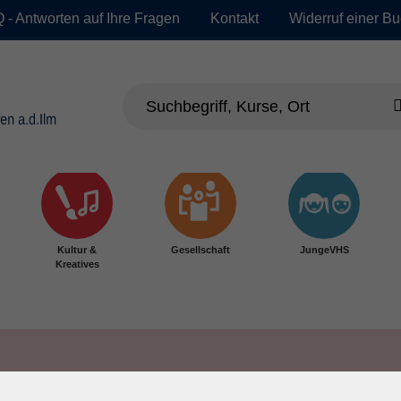
 - Antworten auf Ihre Fragen
Kontakt
Widerruf einer B
Kultur &
Gesellschaft
JungeVHS
Kreatives