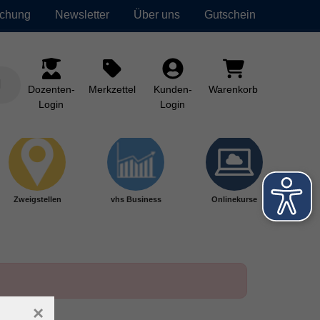
uchung
Newsletter
Über uns
Gutschein
Dozenten-
Merkzettel
Kunden-
Warenkorb
Login
Login
Zweigstellen
vhs Business
Onlinekurse
×