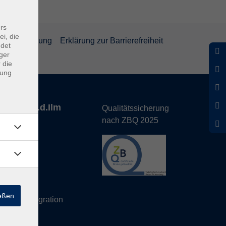
rs
ei, die
rrufsbelehrung
Erklärung zur Barrierefreiheit
ndet
ger
 die
dung
nhofen a.d.Ilm
Qualitätssicherung
nach ZBQ 2025
de
hs Büro
ießen
eutsch/Integration