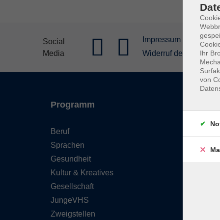
Dat
Cookie
Webbr
gespei
Impressum
Allgeme
Social
Cookie
Media
Widerruf der Buchung
Ihr Br
Mechan
Surfak
von Co
Daten
Programm
Inhal
No
Beruf
Starts
Sprachen
FAQ - 
Ma
Gesundheit
Konta
Kultur & Kreatives
Wider
Gesellschaft
Newsl
JungeVHS
Über 
Zweigstellen
Gutsc