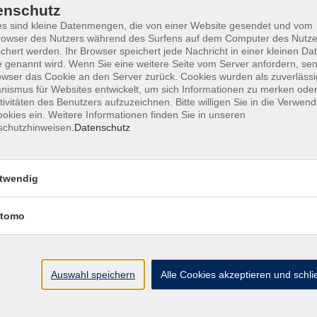
enschutz
s sind kleine Datenmengen, die von einer Website gesendet und vom
owser des Nutzers während des Surfens auf dem Computer des Nutze
chert werden. Ihr Browser speichert jede Nachricht in einer kleinen Dat
ine Geschäftsbedingungen AGB
Datenschutzerklärung
Wide
 genannt wird. Wenn Sie eine weitere Seite vom Server anfordern, se
owser das Cookie an den Server zurück. Cookies wurden als zuverlässi
ismus für Websites entwickelt, um sich Informationen zu merken oder
tivitäten des Benutzers aufzuzeichnen. Bitte willigen Sie in die Verwen
okies ein. Weitere Informationen finden Sie in unseren
schutzhinweisen.
Datenschutz
te
vhs Landkreis Pfaffe
twendig
eite
Hauptplatz 22
85276 Pfaffenhofen
Antworten auf Ihre Fragen
tomo
kt
vhs@landratsamt-paf.
ruf einer Buchung
Tel: 08441 27 4000
- v
etter
Auswahl speichern
Alle Cookies akzeptieren und schl
Tel: 08441 27 4008
- D
uns
hein