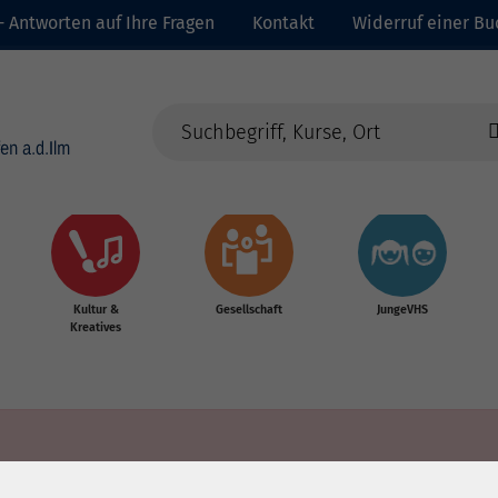
- Antworten auf Ihre Fragen
Kontakt
Widerruf einer B
Kultur &
Gesellschaft
JungeVHS
Kreatives