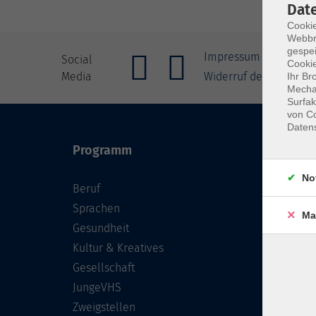
Dat
Cookie
Webbr
gespei
Impressum
Allgeme
Social
Cookie
Media
Widerruf der Buchung
Ihr Br
Mechan
Surfak
von Co
Daten
Programm
Inhal
No
Beruf
Starts
Sprachen
FAQ - 
Ma
Gesundheit
Konta
Kultur & Kreatives
Wider
Gesellschaft
Newsl
JungeVHS
Über 
Zweigstellen
Gutsc