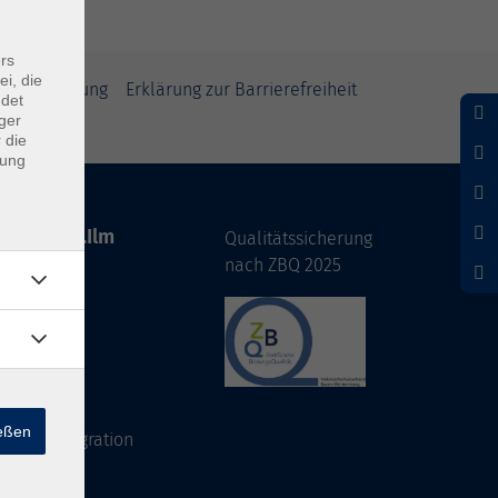
rs
ei, die
rufsbelehrung
Erklärung zur Barrierefreiheit
ndet
ger
 die
dung
hofen a.d.Ilm
Qualitätssicherung
nach ZBQ 2025
de
s Büro
ießen
utsch/Integration