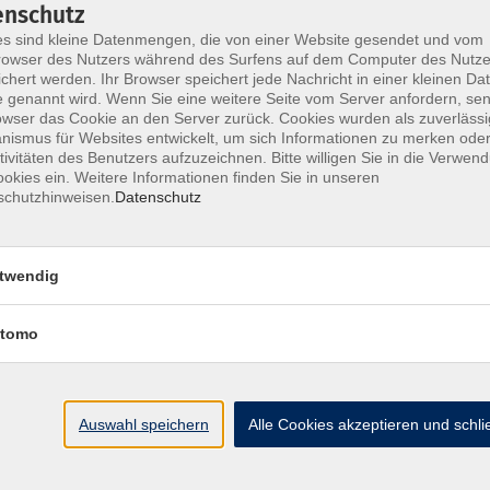
enschutz
s sind kleine Datenmengen, die von einer Website gesendet und vom
owser des Nutzers während des Surfens auf dem Computer des Nutze
chert werden. Ihr Browser speichert jede Nachricht in einer kleinen Dat
ine Geschäftsbedingungen AGB
Datenschutzerklärung
Wider
 genannt wird. Wenn Sie eine weitere Seite vom Server anfordern, se
owser das Cookie an den Server zurück. Cookies wurden als zuverlässi
ismus für Websites entwickelt, um sich Informationen zu merken oder
tivitäten des Benutzers aufzuzeichnen. Bitte willigen Sie in die Verwen
okies ein. Weitere Informationen finden Sie in unseren
schutzhinweisen.
Datenschutz
te
vhs Landkreis Pfaffen
twendig
eite
Hauptplatz 22
85276 Pfaffenhofen
Antworten auf Ihre Fragen
tomo
kt
vhs@landratsamt-paf.
ruf einer Buchung
Tel: 08441 27 4000
- vh
etter
Auswahl speichern
Alle Cookies akzeptieren und schl
Tel: 08441 27 4008
- De
uns
hein