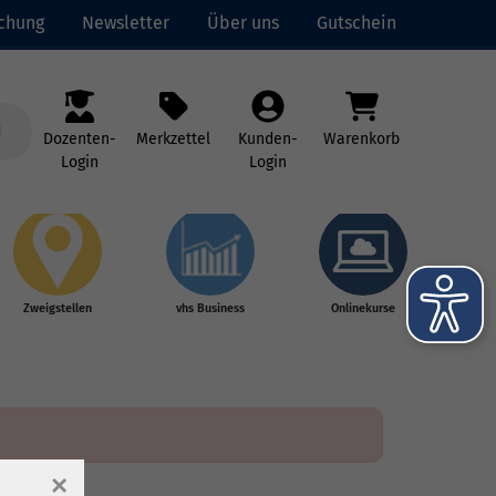
uchung
Newsletter
Über uns
Gutschein
Dozenten-
Merkzettel
Kunden-
Warenkorb
Login
Login
Zweigstellen
vhs Business
Onlinekurse
×