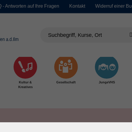
 - Antworten auf Ihre Fragen
Kontakt
Widerruf einer B
Kultur &
Gesellschaft
JungeVHS
Kreatives