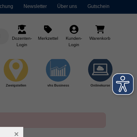
uchung
Newsletter
Über uns
Gutschein
Dozenten-
Merkzettel
Kunden-
Warenkorb
Login
Login
Zweigstellen
vhs Business
Onlinekurse
×