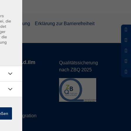
rs
ei, die
rrufsbelehrung
Erklärung zur Barrierefreiheit
ndet
ger
 die
dung
nhofen a.d.Ilm
Qualitätssicherung
nach ZBQ 2025
de
hs Büro
ießen
eutsch/Integration