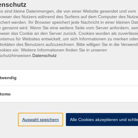
enschutz
s sind kleine Datenmengen, die von einer Website gesendet und vom
owser des Nutzers während des Surfens auf dem Computer des Nutze
chert werden. Ihr Browser speichert jede Nachricht in einer kleinen Dat
ine Geschäftsbedingungen AGB
Datenschutzerklärung
Wide
 genannt wird. Wenn Sie eine weitere Seite vom Server anfordern, se
owser das Cookie an den Server zurück. Cookies wurden als zuverlässi
ismus für Websites entwickelt, um sich Informationen zu merken oder
tivitäten des Benutzers aufzuzeichnen. Bitte willigen Sie in die Verwen
okies ein. Weitere Informationen finden Sie in unseren
schutzhinweisen.
Datenschutz
te
vhs Landkreis Pfaffe
twendig
eite
Hauptplatz 22
85276 Pfaffenhofen
Antworten auf Ihre Fragen
tomo
kt
vhs@landratsamt-paf.
ruf einer Buchung
Tel: 08441 27 4000
- v
etter
Auswahl speichern
Alle Cookies akzeptieren und schl
Tel: 08441 27 4008
- D
uns
hein