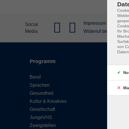
Dat
Cookie
Webbr
gespei
Impressum
Allgeme
Social
Cookie
Media
Widerruf der Buchung
Ihr Br
Mechan
Surfak
von Co
Daten
Programm
Inhal
No
Beruf
Starts
Sprachen
FAQ - 
Ma
Gesundheit
Konta
Kultur & Kreatives
Wider
Gesellschaft
Newsl
JungeVHS
Über 
Zweigstellen
Gutsc