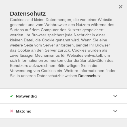
×
Datenschutz
Cookies sind kleine Datenmengen, die von einer Website
gesendet und vom Webbrowser des Nutzers während des
Surfens auf dem Computer des Nutzers gespeichert
Skip to main content
werden. Ihr Browser speichert jede Nachricht in einer
kleinen Datei, die Cookie genannt wird. Wenn Sie eine
weitere Seite vom Server anfordern, sendet Ihr Browser
Der Kurs konnte nicht gefunden werden.
das Cookie an den Server zurück. Cookies wurden als
zuverlässiger Mechanismus für Websites entwickelt, um
sich Informationen zu merken oder die Surfaktivitäten des
Benutzers aufzuzeichnen. Bitte willigen Sie in die
Verwendung von Cookies ein. Weitere Informationen finden
Sie in unseren Datenschutzhinweisen.
Datenschutz
Impressum
Allgemeine Geschäftsbedingungen AGB
Datenschutzerklärung
Notwendig
Widerrufsbelehrung
Erklärung zur Barrierefreiheit
Matomo
Widerruf der Buchung