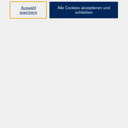
Auswahl
Alle Cookies akzeptieren und
Programm
speichern
schließen
Beruf
Sprachen
Gesundheit
Kultur & Kreatives
Gesellschaft
JungeVHS
Zweigstellen
vhs Business
Onlinekurse
Kursleitung werden