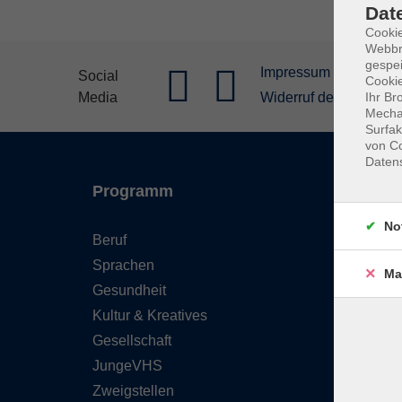
Dat
Cookie
Webbr
gespei
Impressum
Allgeme
Social
Cookie
Media
Widerruf der Buchung
Ihr Br
Mechan
Surfak
von Co
Daten
Programm
Inhal
No
Beruf
Starts
Sprachen
FAQ - 
Ma
Gesundheit
Konta
Kultur & Kreatives
Wider
Gesellschaft
Newsl
JungeVHS
Über 
Zweigstellen
Gutsc