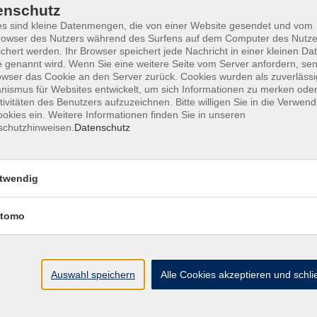
enschutz
s sind kleine Datenmengen, die von einer Website gesendet und vom
owser des Nutzers während des Surfens auf dem Computer des Nutze
chert werden. Ihr Browser speichert jede Nachricht in einer kleinen Dat
ine Geschäftsbedingungen AGB
Datenschutzerklärung
Wide
 genannt wird. Wenn Sie eine weitere Seite vom Server anfordern, se
owser das Cookie an den Server zurück. Cookies wurden als zuverlässi
ismus für Websites entwickelt, um sich Informationen zu merken oder
tivitäten des Benutzers aufzuzeichnen. Bitte willigen Sie in die Verwen
okies ein. Weitere Informationen finden Sie in unseren
schutzhinweisen.
Datenschutz
te
vhs Landkreis Pfaffe
twendig
eite
Hauptplatz 22
85276 Pfaffenhofen
Antworten auf Ihre Fragen
tomo
kt
vhs@landratsamt-paf.
ruf einer Buchung
Tel: 08441 27 4000
- v
etter
Auswahl speichern
Alle Cookies akzeptieren und schl
Tel: 08441 27 4008
- D
uns
hein