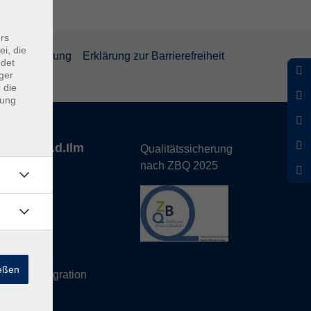
rs
ei, die
rrufsbelehrung
Erklärung zur Barrierefreiheit
ndet
ger
 die
dung
nhofen a.d.Ilm
Qualitätssicherung
nach ZBQ 2025
de
hs Büro
ießen
eutsch/Integration