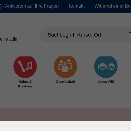
 - Antworten auf Ihre Fragen
Kontakt
Widerruf einer B
Kultur &
Gesellschaft
JungeVHS
Kreatives