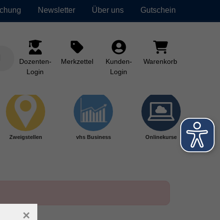
uchung
Newsletter
Über uns
Gutschein
Dozenten-
Merkzettel
Kunden-
Warenkorb
Login
Login
Zweigstellen
vhs Business
Onlinekurse
×