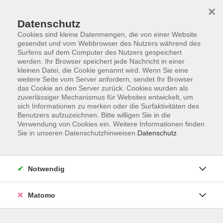
×
Datenschutz
Cookies sind kleine Datenmengen, die von einer Website
gesendet und vom Webbrowser des Nutzers während des
Surfens auf dem Computer des Nutzers gespeichert
Skip to main content
werden. Ihr Browser speichert jede Nachricht in einer
kleinen Datei, die Cookie genannt wird. Wenn Sie eine
weitere Seite vom Server anfordern, sendet Ihr Browser
Der Kurs konnte nicht gefunden werden.
das Cookie an den Server zurück. Cookies wurden als
zuverlässiger Mechanismus für Websites entwickelt, um
sich Informationen zu merken oder die Surfaktivitäten des
Benutzers aufzuzeichnen. Bitte willigen Sie in die
Verwendung von Cookies ein. Weitere Informationen finden
Sie in unseren Datenschutzhinweisen.
Datenschutz
Impressum
Allgemeine Geschäftsbedingungen AGB
Datenschutzerklärung
Notwendig
Widerrufsbelehrung
Erklärung zur Barrierefreiheit
Matomo
Widerruf der Buchung