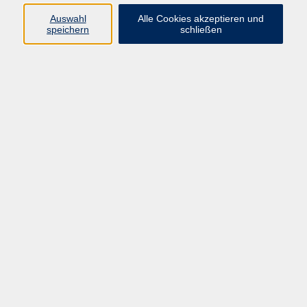
Auswahl
Alle Cookies akzeptieren und
Programm
speichern
schließen
Beruf
Sprachen
Gesundheit
Kultur & Kreatives
Gesellschaft
JungeVHS
Zweigstellen
vhs Business
Onlinekurse
Kursleitung werden