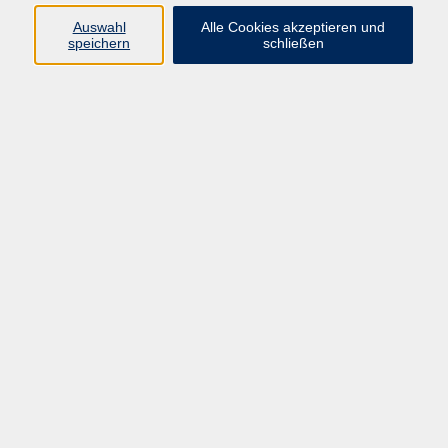
Auswahl
Alle Cookies akzeptieren und
Programm
speichern
schließen
Beruf
Sprachen
Gesundheit
Kultur & Kreatives
Gesellschaft
JungeVHS
Zweigstellen
vhs Business
Onlinekurse
Kursleitung werden