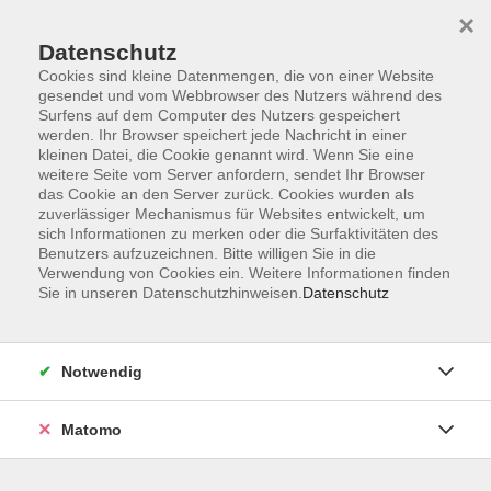
×
Datenschutz
Cookies sind kleine Datenmengen, die von einer Website
gesendet und vom Webbrowser des Nutzers während des
Surfens auf dem Computer des Nutzers gespeichert
Skip to main content
werden. Ihr Browser speichert jede Nachricht in einer
kleinen Datei, die Cookie genannt wird. Wenn Sie eine
weitere Seite vom Server anfordern, sendet Ihr Browser
Der Kurs konnte nicht gefunden werden.
das Cookie an den Server zurück. Cookies wurden als
zuverlässiger Mechanismus für Websites entwickelt, um
sich Informationen zu merken oder die Surfaktivitäten des
Benutzers aufzuzeichnen. Bitte willigen Sie in die
Verwendung von Cookies ein. Weitere Informationen finden
Sie in unseren Datenschutzhinweisen.
Datenschutz
Impressum
Allgemeine Geschäftsbedingungen AGB
Datenschutzerklärung
Notwendig
Widerrufsbelehrung
Erklärung zur Barrierefreiheit
Matomo
Widerruf der Buchung