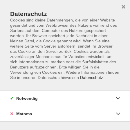
×
Datenschutz
Cookies sind kleine Datenmengen, die von einer Website
gesendet und vom Webbrowser des Nutzers während des
Surfens auf dem Computer des Nutzers gespeichert
Skip to main content
werden. Ihr Browser speichert jede Nachricht in einer
kleinen Datei, die Cookie genannt wird. Wenn Sie eine
weitere Seite vom Server anfordern, sendet Ihr Browser
Der Kurs konnte nicht gefunden werden.
das Cookie an den Server zurück. Cookies wurden als
zuverlässiger Mechanismus für Websites entwickelt, um
sich Informationen zu merken oder die Surfaktivitäten des
Benutzers aufzuzeichnen. Bitte willigen Sie in die
Verwendung von Cookies ein. Weitere Informationen finden
Sie in unseren Datenschutzhinweisen.
Datenschutz
Impressum
Allgemeine Geschäftsbedingungen AGB
Datenschutzerklärung
Notwendig
Widerrufsbelehrung
Erklärung zur Barrierefreiheit
Matomo
Widerruf der Buchung