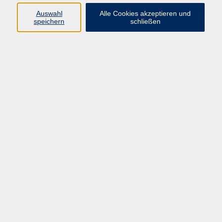
Auswahl
Alle Cookies akzeptieren und
Programm
speichern
schließen
Beruf
Sprachen
Gesundheit
Kultur & Kreatives
Gesellschaft
JungeVHS
Zweigstellen
vhs Business
Onlinekurse
Kursleitung werden