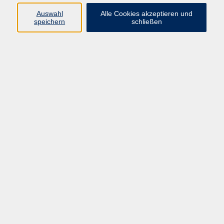
Auswahl
Alle Cookies akzeptieren und
Programm
speichern
schließen
Beruf
Sprachen
Gesundheit
Kultur & Kreatives
Gesellschaft
JungeVHS
Zweigstellen
vhs Business
Onlinekurse
Kursleitung werden