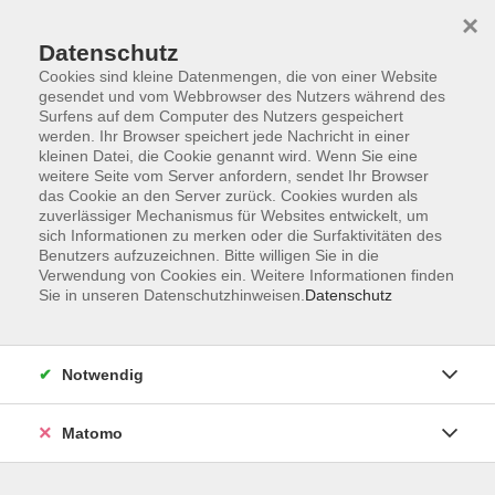
×
Datenschutz
Cookies sind kleine Datenmengen, die von einer Website
gesendet und vom Webbrowser des Nutzers während des
Surfens auf dem Computer des Nutzers gespeichert
Skip to main content
werden. Ihr Browser speichert jede Nachricht in einer
kleinen Datei, die Cookie genannt wird. Wenn Sie eine
weitere Seite vom Server anfordern, sendet Ihr Browser
Der Kurs konnte nicht gefunden werden.
das Cookie an den Server zurück. Cookies wurden als
zuverlässiger Mechanismus für Websites entwickelt, um
sich Informationen zu merken oder die Surfaktivitäten des
Benutzers aufzuzeichnen. Bitte willigen Sie in die
Verwendung von Cookies ein. Weitere Informationen finden
Sie in unseren Datenschutzhinweisen.
Datenschutz
Impressum
Allgemeine Geschäftsbedingungen AGB
Datenschutzerklärung
Notwendig
Widerrufsbelehrung
Erklärung zur Barrierefreiheit
Matomo
Widerruf der Buchung