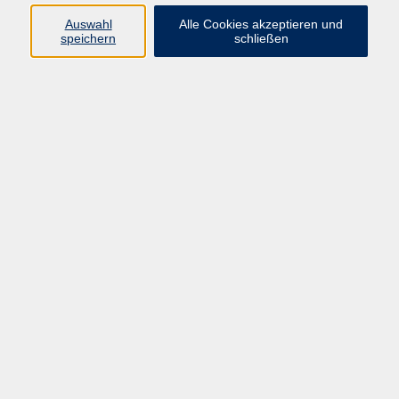
Auswahl
Alle Cookies akzeptieren und
Programm
speichern
schließen
Beruf
Sprachen
Gesundheit
Kultur & Kreatives
Gesellschaft
JungeVHS
Zweigstellen
vhs Business
Onlinekurse
Kursleitung werden