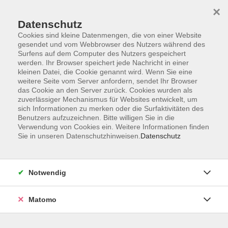
×
Datenschutz
Cookies sind kleine Datenmengen, die von einer Website
gesendet und vom Webbrowser des Nutzers während des
Surfens auf dem Computer des Nutzers gespeichert
Skip to main content
werden. Ihr Browser speichert jede Nachricht in einer
kleinen Datei, die Cookie genannt wird. Wenn Sie eine
weitere Seite vom Server anfordern, sendet Ihr Browser
Der Kurs konnte nicht gefunden werden.
das Cookie an den Server zurück. Cookies wurden als
zuverlässiger Mechanismus für Websites entwickelt, um
sich Informationen zu merken oder die Surfaktivitäten des
Benutzers aufzuzeichnen. Bitte willigen Sie in die
Verwendung von Cookies ein. Weitere Informationen finden
Sie in unseren Datenschutzhinweisen.
Datenschutz
Impressum
Allgemeine Geschäftsbedingungen AGB
Datenschutzerklärung
Notwendig
Widerrufsbelehrung
Erklärung zur Barrierefreiheit
Matomo
Widerruf der Buchung