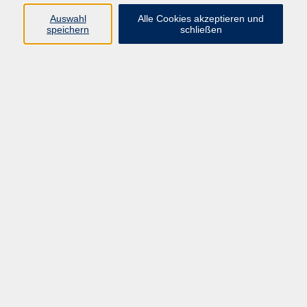
Auswahl
Alle Cookies akzeptieren und
Programm
speichern
schließen
Beruf
Sprachen
Gesundheit
Kultur & Kreatives
Gesellschaft
JungeVHS
Zweigstellen
vhs Business
Onlinekurse
Kursleitung werden