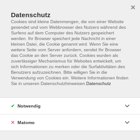
×
Datenschutz
Cookies sind kleine Datenmengen, die von einer Website
gesendet und vom Webbrowser des Nutzers während des
Surfens auf dem Computer des Nutzers gespeichert
Skip to main content
werden. Ihr Browser speichert jede Nachricht in einer
kleinen Datei, die Cookie genannt wird. Wenn Sie eine
weitere Seite vom Server anfordern, sendet Ihr Browser
Der Kurs konnte nicht gefunden werden.
das Cookie an den Server zurück. Cookies wurden als
zuverlässiger Mechanismus für Websites entwickelt, um
sich Informationen zu merken oder die Surfaktivitäten des
Benutzers aufzuzeichnen. Bitte willigen Sie in die
Verwendung von Cookies ein. Weitere Informationen finden
Sie in unseren Datenschutzhinweisen.
Datenschutz
Impressum
Allgemeine Geschäftsbedingungen AGB
Datenschutzerklärung
Notwendig
Widerrufsbelehrung
Erklärung zur Barrierefreiheit
Matomo
Widerruf der Buchung