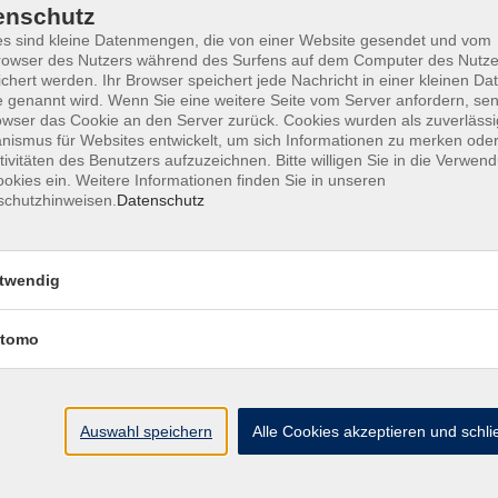
enschutz
s sind kleine Datenmengen, die von einer Website gesendet und vom
owser des Nutzers während des Surfens auf dem Computer des Nutze
chert werden. Ihr Browser speichert jede Nachricht in einer kleinen Dat
ine Geschäftsbedingungen AGB
Datenschutzerklärung
Wide
 genannt wird. Wenn Sie eine weitere Seite vom Server anfordern, se
owser das Cookie an den Server zurück. Cookies wurden als zuverlässi
ismus für Websites entwickelt, um sich Informationen zu merken oder
tivitäten des Benutzers aufzuzeichnen. Bitte willigen Sie in die Verwen
okies ein. Weitere Informationen finden Sie in unseren
schutzhinweisen.
Datenschutz
te
vhs Landkreis Pfaffe
twendig
eite
Hauptplatz 22
85276 Pfaffenhofen
Antworten auf Ihre Fragen
tomo
kt
vhs@landratsamt-paf.
ruf einer Buchung
Tel: 08441 27 4000
- v
etter
Auswahl speichern
Alle Cookies akzeptieren und schl
Tel: 08441 27 4008
- D
uns
hein