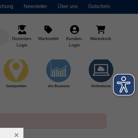
uchung
Newsletter
Über uns
Gutschein
Dozenten-
Merkzettel
Kunden-
Warenkorb
Login
Login
Zweigstellen
vhs Business
Onlinekurse
×