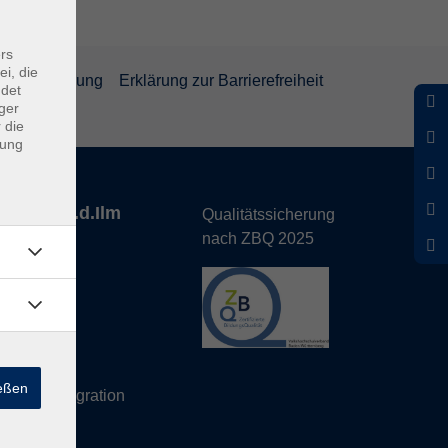
rs
ei, die
rrufsbelehrung
Erklärung zur Barrierefreiheit
ndet
ger
 die
dung
nhofen a.d.Ilm
Qualitätssicherung
nach ZBQ 2025
de
hs Büro
ießen
eutsch/Integration