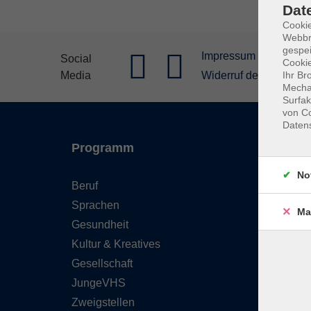
Dat
Cookie
Webbr
gespei
Impressum
Allgeme
Social
Cookie
Media
Widerruf der Buchung
Ihr Br
Mechan
Surfak
von Co
Daten
Programm
Inhal
No
Beruf
Starts
Sprachen
FAQ - 
Ma
Gesundheit
Konta
Kultur & Kreatives
Wider
Gesellschaft
Newsl
JungeVHS
Über 
Zweigstellen
Gutsc