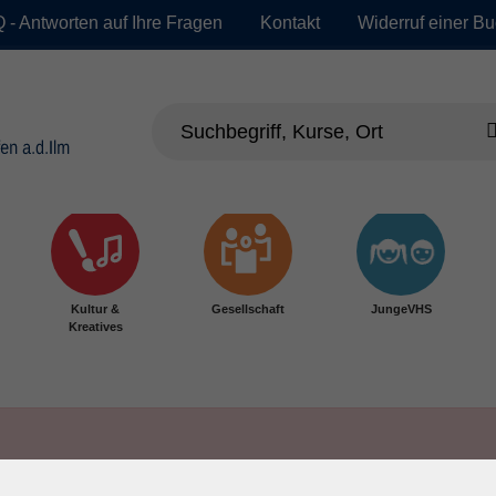
 - Antworten auf Ihre Fragen
Kontakt
Widerruf einer B
Kultur &
Gesellschaft
JungeVHS
Kreatives