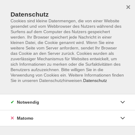
×
Datenschutz
Cookies sind kleine Datenmengen, die von einer Website
gesendet und vom Webbrowser des Nutzers während des
Surfens auf dem Computer des Nutzers gespeichert
Skip to main content
werden. Ihr Browser speichert jede Nachricht in einer
kleinen Datei, die Cookie genannt wird. Wenn Sie eine
weitere Seite vom Server anfordern, sendet Ihr Browser
Der Kurs konnte nicht gefunden werden.
das Cookie an den Server zurück. Cookies wurden als
zuverlässiger Mechanismus für Websites entwickelt, um
sich Informationen zu merken oder die Surfaktivitäten des
Benutzers aufzuzeichnen. Bitte willigen Sie in die
Verwendung von Cookies ein. Weitere Informationen finden
Sie in unseren Datenschutzhinweisen.
Datenschutz
Impressum
Allgemeine Geschäftsbedingungen AGB
Datenschutzerklärung
Notwendig
Widerrufsbelehrung
Erklärung zur Barrierefreiheit
Matomo
Widerruf der Buchung