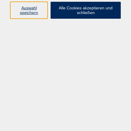
Auswahl
Alle Cookies akzeptieren und
Programm
speichern
schließen
Beruf
Sprachen
Gesundheit
Kultur & Kreatives
Gesellschaft
JungeVHS
Zweigstellen
vhs Business
Onlinekurse
Kursleitung werden