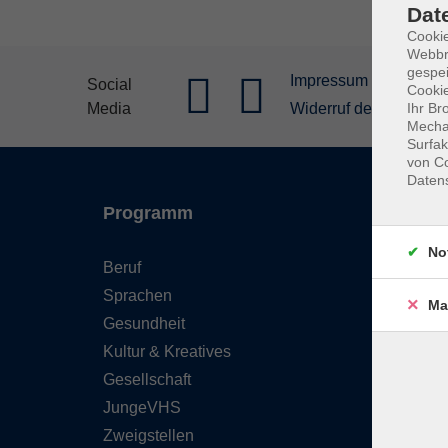
Dat
Cookie
Webbr
gespei
Impressum
Allgeme
Social
Cookie
Media
Widerruf der Buchung
Ihr Br
Mechan
Surfak
von Co
Daten
Programm
Inhal
No
Beruf
Starts
Sprachen
FAQ - 
Ma
Gesundheit
Konta
Kultur & Kreatives
Wider
Gesellschaft
Newsl
JungeVHS
Über 
Zweigstellen
Gutsc