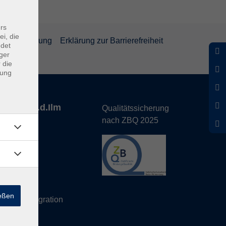
rs
ei, die
rrufsbelehrung
Erklärung zur Barrierefreiheit
ndet
ger
 die
dung
nhofen a.d.Ilm
Qualitätssicherung
nach ZBQ 2025
de
hs Büro
ießen
eutsch/Integration