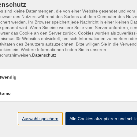
enschutz
s sind kleine Datenmengen, die von einer Website gesendet und vom
owser des Nutzers während des Surfens auf dem Computer des Nutze
chert werden. Ihr Browser speichert jede Nachricht in einer kleinen Dat
ine Geschäftsbedingungen AGB
Datenschutzerklärung
Wide
 genannt wird. Wenn Sie eine weitere Seite vom Server anfordern, se
owser das Cookie an den Server zurück. Cookies wurden als zuverlässi
ismus für Websites entwickelt, um sich Informationen zu merken oder
tivitäten des Benutzers aufzuzeichnen. Bitte willigen Sie in die Verwen
okies ein. Weitere Informationen finden Sie in unseren
schutzhinweisen.
Datenschutz
te
vhs Landkreis Pfaffe
twendig
eite
Hauptplatz 22
85276 Pfaffenhofen
Antworten auf Ihre Fragen
tomo
kt
vhs@landratsamt-paf.
ruf einer Buchung
Tel: 08441 27 4000
- v
etter
Auswahl speichern
Alle Cookies akzeptieren und schl
Tel: 08441 27 4008
- D
uns
hein