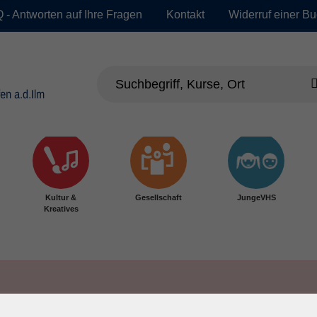
 - Antworten auf Ihre Fragen
Kontakt
Widerruf einer B
Kultur &
Gesellschaft
JungeVHS
Kreatives