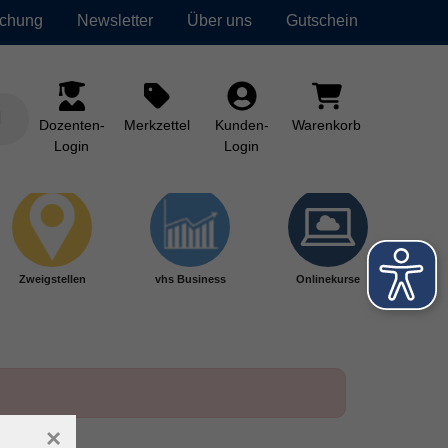
uchung
Newsletter
Über uns
Gutschein
Dozenten-
Merkzettel
Kunden-
Warenkorb
Login
Login
Zweigstellen
vhs Business
Onlinekurse
×