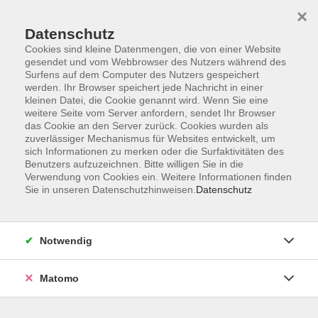
×
Datenschutz
Cookies sind kleine Datenmengen, die von einer Website
gesendet und vom Webbrowser des Nutzers während des
Surfens auf dem Computer des Nutzers gespeichert
Skip to main content
werden. Ihr Browser speichert jede Nachricht in einer
kleinen Datei, die Cookie genannt wird. Wenn Sie eine
weitere Seite vom Server anfordern, sendet Ihr Browser
Der Kurs konnte nicht gefunden werden.
das Cookie an den Server zurück. Cookies wurden als
zuverlässiger Mechanismus für Websites entwickelt, um
sich Informationen zu merken oder die Surfaktivitäten des
Benutzers aufzuzeichnen. Bitte willigen Sie in die
Verwendung von Cookies ein. Weitere Informationen finden
Sie in unseren Datenschutzhinweisen.
Datenschutz
Impressum
Allgemeine Geschäftsbedingungen AGB
Datenschutzerklärung
Notwendig
Widerrufsbelehrung
Erklärung zur Barrierefreiheit
Matomo
Widerruf der Buchung