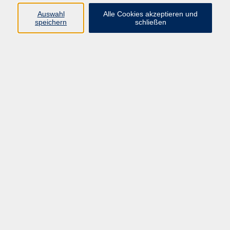
Auswahl
Alle Cookies akzeptieren und
Programm
speichern
schließen
Beruf
Sprachen
Gesundheit
Kultur & Kreatives
Gesellschaft
JungeVHS
Zweigstellen
vhs Business
Onlinekurse
Kursleitung werden