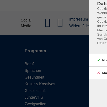
Dat
Cookie
Webbr
gespei
Impressum
Allgeme
Social
Cookie
Media
Widerruf der Buchung
Ihr Br
Mechan
Surfak
von Co
Daten
Programm
Inhal
No
Beruf
Starts
Sprachen
FAQ - 
Ma
Gesundheit
Konta
Kultur & Kreatives
Wider
Gesellschaft
Newsl
JungeVHS
Über 
Zweigstellen
Gutsc