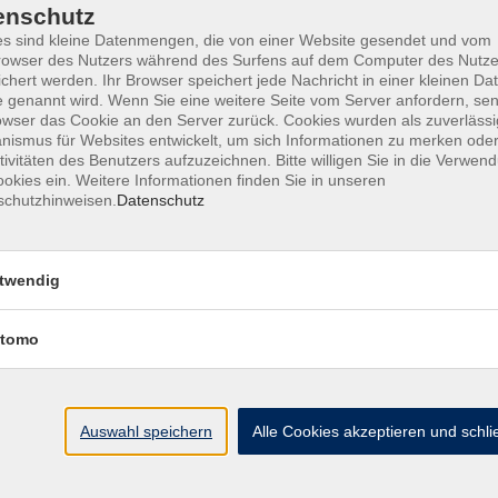
enschutz
s sind kleine Datenmengen, die von einer Website gesendet und vom
owser des Nutzers während des Surfens auf dem Computer des Nutze
chert werden. Ihr Browser speichert jede Nachricht in einer kleinen Dat
ine Geschäftsbedingungen AGB
Datenschutzerklärung
Wide
 genannt wird. Wenn Sie eine weitere Seite vom Server anfordern, se
owser das Cookie an den Server zurück. Cookies wurden als zuverlässi
ismus für Websites entwickelt, um sich Informationen zu merken oder
tivitäten des Benutzers aufzuzeichnen. Bitte willigen Sie in die Verwen
okies ein. Weitere Informationen finden Sie in unseren
schutzhinweisen.
Datenschutz
te
vhs Landkreis Pfaffe
twendig
eite
Hauptplatz 22
85276 Pfaffenhofen
Antworten auf Ihre Fragen
tomo
kt
vhs@landratsamt-paf.
ruf einer Buchung
Tel: 08441 27 4000
- v
etter
Auswahl speichern
Alle Cookies akzeptieren und schl
Tel: 08441 27 4008
- D
uns
hein