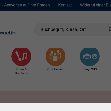
 - Antworten auf Ihre Fragen
Kontakt
Widerruf einer B
Kultur &
Gesellschaft
JungeVHS
Kreatives