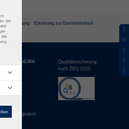
rs
ei, die
rrufsbelehrung
Erklärung zur Barrierefreiheit
ndet
ger
 die
dung
nhofen a.d.Ilm
Qualitätssicherung
nach ZBQ 2025
de
hs Büro
ießen
eutsch/Integration