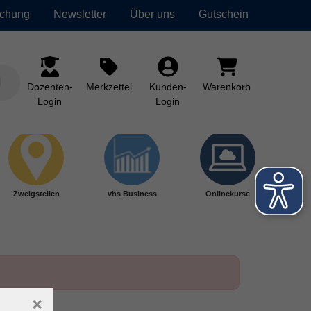
uchung
Newsletter
Über uns
Gutschein
Dozenten-
Merkzettel
Kunden-
Warenkorb
Login
Login
Zweigstellen
vhs Business
Onlinekurse
×