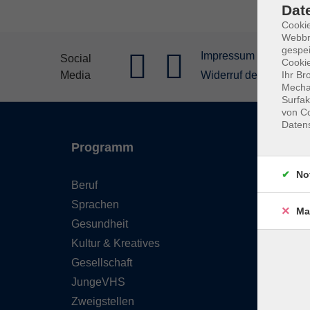
Dat
Cookie
Webbr
gespei
Impressum
Allgeme
Social
Cookie
Media
Widerruf der Buchung
Ihr Br
Mechan
Surfak
von Co
Daten
Programm
Inhal
No
Beruf
Starts
Sprachen
FAQ - 
Ma
Gesundheit
Konta
Kultur & Kreatives
Wider
Gesellschaft
Newsl
JungeVHS
Über 
Zweigstellen
Gutsc