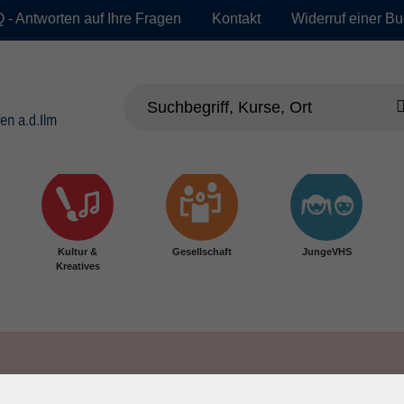
 - Antworten auf Ihre Fragen
Kontakt
Widerruf einer B
Kultur &
Gesellschaft
JungeVHS
Kreatives