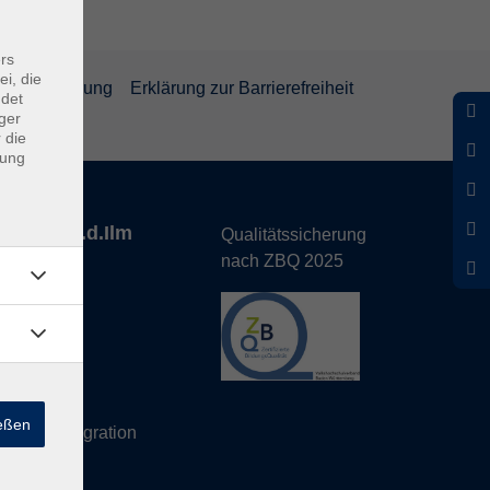
rs
ei, die
rrufsbelehrung
Erklärung zur Barrierefreiheit
ndet
ger
 die
dung
nhofen a.d.Ilm
Qualitätssicherung
nach ZBQ 2025
de
hs Büro
ießen
eutsch/Integration