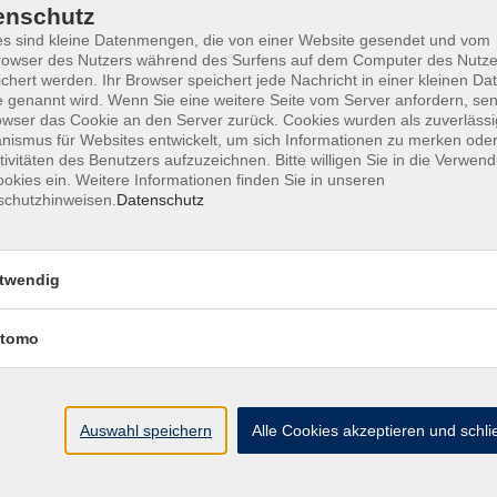
enschutz
s sind kleine Datenmengen, die von einer Website gesendet und vom
owser des Nutzers während des Surfens auf dem Computer des Nutze
chert werden. Ihr Browser speichert jede Nachricht in einer kleinen Dat
ine Geschäftsbedingungen AGB
Datenschutzerklärung
Wide
 genannt wird. Wenn Sie eine weitere Seite vom Server anfordern, se
owser das Cookie an den Server zurück. Cookies wurden als zuverlässi
ismus für Websites entwickelt, um sich Informationen zu merken oder
tivitäten des Benutzers aufzuzeichnen. Bitte willigen Sie in die Verwen
okies ein. Weitere Informationen finden Sie in unseren
schutzhinweisen.
Datenschutz
te
vhs Landkreis Pfaffe
twendig
eite
Hauptplatz 22
85276 Pfaffenhofen
Antworten auf Ihre Fragen
tomo
kt
vhs@landratsamt-paf.
ruf einer Buchung
Tel: 08441 27 4000
- v
etter
Auswahl speichern
Alle Cookies akzeptieren und schl
Tel: 08441 27 4008
- D
uns
hein