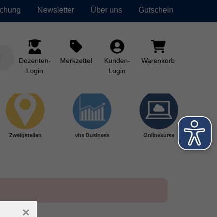
uchung
Newsletter
Über uns
Gutschein
Dozenten-
Merkzettel
Kunden-
Warenkorb
Login
Login
Zweigstellen
vhs Business
Onlinekurse
×