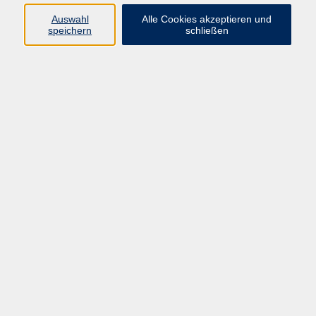
Auswahl
Alle Cookies akzeptieren und
Programm
speichern
schließen
Beruf
Sprachen
Gesundheit
Kultur & Kreatives
Gesellschaft
JungeVHS
Zweigstellen
vhs Business
Onlinekurse
Kursleitung werden