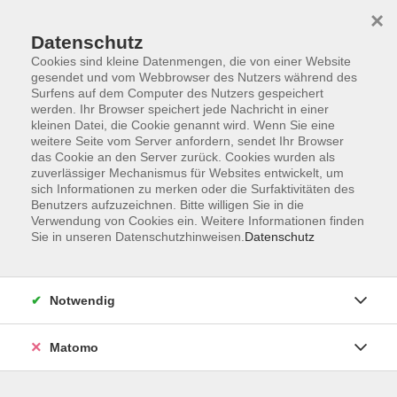
×
Datenschutz
Cookies sind kleine Datenmengen, die von einer Website
gesendet und vom Webbrowser des Nutzers während des
Surfens auf dem Computer des Nutzers gespeichert
Skip to main content
werden. Ihr Browser speichert jede Nachricht in einer
kleinen Datei, die Cookie genannt wird. Wenn Sie eine
weitere Seite vom Server anfordern, sendet Ihr Browser
Der Kurs konnte nicht gefunden werden.
das Cookie an den Server zurück. Cookies wurden als
zuverlässiger Mechanismus für Websites entwickelt, um
sich Informationen zu merken oder die Surfaktivitäten des
Benutzers aufzuzeichnen. Bitte willigen Sie in die
Verwendung von Cookies ein. Weitere Informationen finden
Sie in unseren Datenschutzhinweisen.
Datenschutz
Impressum
Allgemeine Geschäftsbedingungen AGB
Datenschutzerklärung
Notwendig
Widerrufsbelehrung
Erklärung zur Barrierefreiheit
Matomo
Widerruf der Buchung