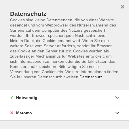
×
Datenschutz
Cookies sind kleine Datenmengen, die von einer Website
gesendet und vom Webbrowser des Nutzers während des
Surfens auf dem Computer des Nutzers gespeichert
Skip to main content
werden. Ihr Browser speichert jede Nachricht in einer
kleinen Datei, die Cookie genannt wird. Wenn Sie eine
weitere Seite vom Server anfordern, sendet Ihr Browser
Der Kurs konnte nicht gefunden werden.
das Cookie an den Server zurück. Cookies wurden als
zuverlässiger Mechanismus für Websites entwickelt, um
sich Informationen zu merken oder die Surfaktivitäten des
Benutzers aufzuzeichnen. Bitte willigen Sie in die
Verwendung von Cookies ein. Weitere Informationen finden
Sie in unseren Datenschutzhinweisen.
Datenschutz
Impressum
Allgemeine Geschäftsbedingungen AGB
Datenschutzerklärung
Notwendig
Widerrufsbelehrung
Erklärung zur Barrierefreiheit
Matomo
Widerruf der Buchung