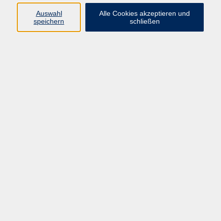
Auswahl
Alle Cookies akzeptieren und
Programm
speichern
schließen
Beruf
Sprachen
Gesundheit
Kultur & Kreatives
Gesellschaft
JungeVHS
Zweigstellen
vhs Business
Onlinekurse
Kursleitung werden