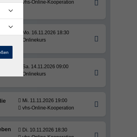
vhs-Online-Kooperation
 stärkt
 Ein
Mo. 16.11.2026 18:30
Onlinekurs
ießen
auen,
Sa. 14.11.2026 09:00
Onlinekurs
die
Mi. 11.11.2026 19:00
vhs-Online-Kooperation
eben
Di. 10.11.2026 18:30