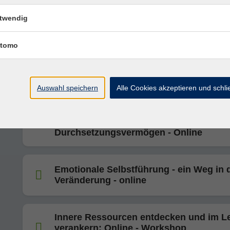
Impulsen für mehr Erfüllung im Leben
Mehr als Glück: Wie Positive Psychologie unser Leben
twendig
- online
tomo
Ist das Patriarchat wirklich "natürlich"?
Blick über den Tellerrand westlicher
Gesellschaften
Auswahl speichern
Alle Cookies akzeptieren und schl
Entfesseln Sie Ihre Stärken: Selbstvertr
Überzeugungskraft,
Durchsetzungsvermögen - Online
Emotionale Selbstführung - ein Weg in 
Veränderung - online
Innere Ressourcen entdecken und im L
verankern: Online - Workshop