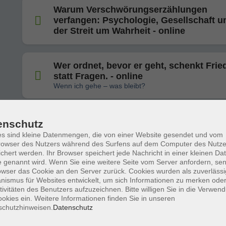
Warum Verschwörungserzählungen
verfangen: Psychologie, Gesellschaft u
der Streit um Wahrheit - online
Wer ordnet, bevor er geht, schenkt Frie
statt Fragen. - online
Wenn ich gehe – was bleibt?
Männlichkeit im Spannungsfeld von ges
enschutz
heute & morgen - online
s sind kleine Datenmengen, die von einer Website gesendet und vom
owser des Nutzers während des Surfens auf dem Computer des Nutze
chert werden. Ihr Browser speichert jede Nachricht in einer kleinen Dat
 genannt wird. Wenn Sie eine weitere Seite vom Server anfordern, se
Liebe, Freude, Hass und Ärger - online:
owser das Cookie an den Server zurück. Cookies wurden als zuverlässi
ismus für Websites entwickelt, um sich Informationen zu merken oder
Gefühle verstehen – Gefühle leben
tivitäten des Benutzers aufzuzeichnen. Bitte willigen Sie in die Verwen
okies ein. Weitere Informationen finden Sie in unseren
schutzhinweisen.
Datenschutz
Ein interaktiver Vortrag mit praktischen