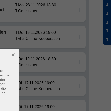
Mo. 23.11.2026 18:30
nd
Onlinekurs
den
Do. 19.11.2026 19:00
vhs-Online-Kooperation
×
tern,
Do. 19.11.2026 18:30
Onlinekurs
rs
ei, die
ndet
Di. 17.11.2026 19:00
ger
 die
vhs-Online-Kooperation
dung
Di. 17.11.2026 19:00