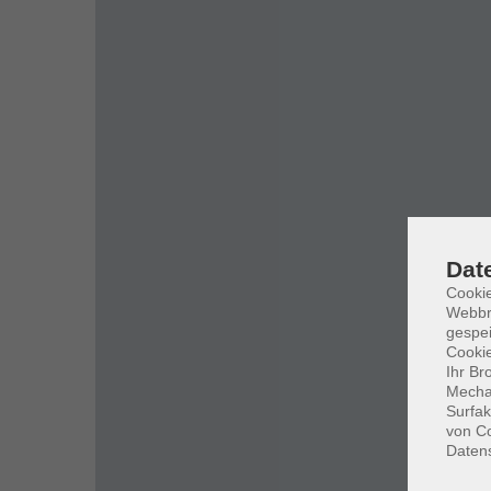
Dat
Cookie
Webbr
gespei
Cookie
Ihr Br
Mechan
Surfak
von Co
Daten