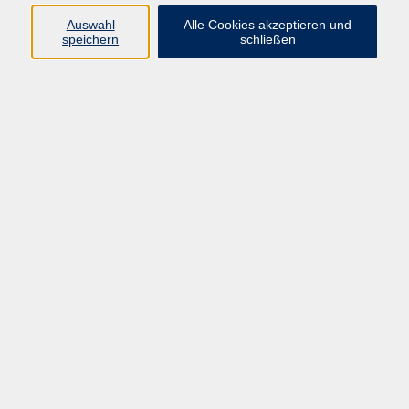
Auswahl
Alle Cookies akzeptieren und
speichern
schließen
Windelfrei begleiten - für Babys,
Kleinkinder und größere Kinder für Eltern
und Interessierte - online
Fr. 26.02.2027 09:30
vhs-Online-Kooperation
vhs.online: Stille Entzündungen - die
heimlichen Killer - warum chronische
Entzündungen gefährlich sind.
Mi. 24.02.2027 19:00
vhs-Online-Kooperation