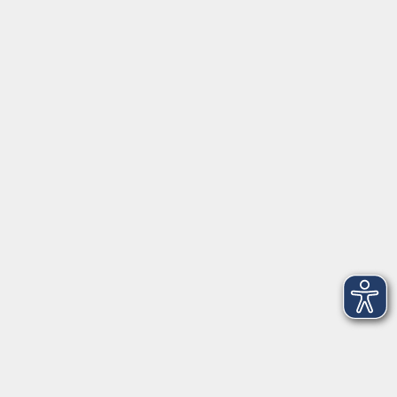
Allgemeine Geschäftsbedingungen AGB
Datenschutzerklärung
Widerrufsbelehrung
Erklärung zur Barrierefreiheit
Widerruf der Buchung
Programm
Beruf
Sprachen
Gesundheit
Kultur & Kreatives
Gesellschaft
JungeVHS
Zweigstellen
vhs Business