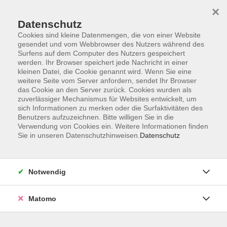
×
Datenschutz
Cookies sind kleine Datenmengen, die von einer Website
gesendet und vom Webbrowser des Nutzers während des
Surfens auf dem Computer des Nutzers gespeichert
Skip to main content
werden. Ihr Browser speichert jede Nachricht in einer
kleinen Datei, die Cookie genannt wird. Wenn Sie eine
weitere Seite vom Server anfordern, sendet Ihr Browser
Der Kurs konnte nicht gefunden werden.
das Cookie an den Server zurück. Cookies wurden als
zuverlässiger Mechanismus für Websites entwickelt, um
sich Informationen zu merken oder die Surfaktivitäten des
Benutzers aufzuzeichnen. Bitte willigen Sie in die
Verwendung von Cookies ein. Weitere Informationen finden
Sie in unseren Datenschutzhinweisen.
Datenschutz
Impressum
Allgemeine Geschäftsbedingungen AGB
Datenschutzerklärung
Notwendig
Widerrufsbelehrung
Erklärung zur Barrierefreiheit
Matomo
Widerruf der Buchung