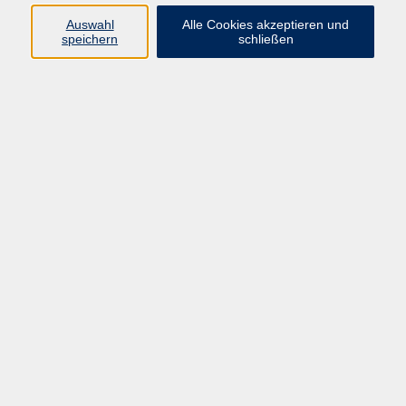
Auswahl
Alle Cookies akzeptieren und
Programm
speichern
schließen
Beruf
Sprachen
Gesundheit
Kultur & Kreatives
Gesellschaft
JungeVHS
Zweigstellen
vhs Business
Onlinekurse
Kursleitung werden