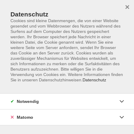
×
Datenschutz
Cookies sind kleine Datenmengen, die von einer Website
gesendet und vom Webbrowser des Nutzers während des
Surfens auf dem Computer des Nutzers gespeichert
Skip to main content
werden. Ihr Browser speichert jede Nachricht in einer
kleinen Datei, die Cookie genannt wird. Wenn Sie eine
weitere Seite vom Server anfordern, sendet Ihr Browser
Der Kurs konnte nicht gefunden werden.
das Cookie an den Server zurück. Cookies wurden als
zuverlässiger Mechanismus für Websites entwickelt, um
sich Informationen zu merken oder die Surfaktivitäten des
Benutzers aufzuzeichnen. Bitte willigen Sie in die
Verwendung von Cookies ein. Weitere Informationen finden
Sie in unseren Datenschutzhinweisen.
Datenschutz
Impressum
Allgemeine Geschäftsbedingungen AGB
Datenschutzerklärung
Notwendig
Widerrufsbelehrung
Erklärung zur Barrierefreiheit
Matomo
Widerruf der Buchung