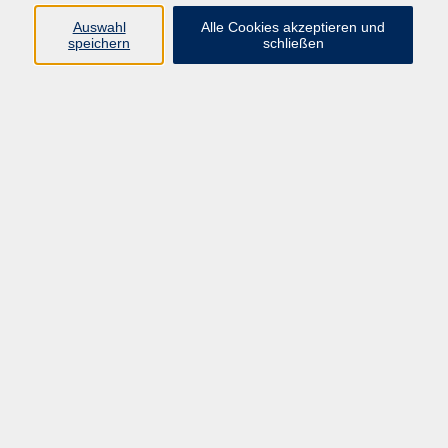
Auswahl
Alle Cookies akzeptieren und
Programm
speichern
schließen
Beruf
Sprachen
Gesundheit
Kultur & Kreatives
Gesellschaft
JungeVHS
Zweigstellen
vhs Business
Onlinekurse
Kursleitung werden