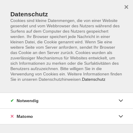
×
Datenschutz
Cookies sind kleine Datenmengen, die von einer Website
gesendet und vom Webbrowser des Nutzers während des
Surfens auf dem Computer des Nutzers gespeichert
Skip to main content
werden. Ihr Browser speichert jede Nachricht in einer
kleinen Datei, die Cookie genannt wird. Wenn Sie eine
weitere Seite vom Server anfordern, sendet Ihr Browser
Der Kurs konnte nicht gefunden werden.
das Cookie an den Server zurück. Cookies wurden als
zuverlässiger Mechanismus für Websites entwickelt, um
sich Informationen zu merken oder die Surfaktivitäten des
Benutzers aufzuzeichnen. Bitte willigen Sie in die
Verwendung von Cookies ein. Weitere Informationen finden
Sie in unseren Datenschutzhinweisen.
Datenschutz
Impressum
Allgemeine Geschäftsbedingungen AGB
Datenschutzerklärung
Notwendig
Widerrufsbelehrung
Erklärung zur Barrierefreiheit
Matomo
Widerruf der Buchung