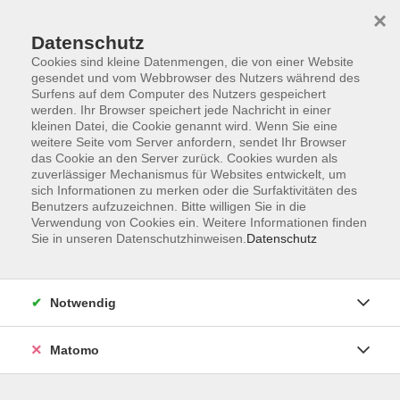
×
Datenschutz
Cookies sind kleine Datenmengen, die von einer Website
gesendet und vom Webbrowser des Nutzers während des
Surfens auf dem Computer des Nutzers gespeichert
Skip to main content
werden. Ihr Browser speichert jede Nachricht in einer
kleinen Datei, die Cookie genannt wird. Wenn Sie eine
weitere Seite vom Server anfordern, sendet Ihr Browser
Der Kurs konnte nicht gefunden werden.
das Cookie an den Server zurück. Cookies wurden als
zuverlässiger Mechanismus für Websites entwickelt, um
sich Informationen zu merken oder die Surfaktivitäten des
Benutzers aufzuzeichnen. Bitte willigen Sie in die
Verwendung von Cookies ein. Weitere Informationen finden
Sie in unseren Datenschutzhinweisen.
Datenschutz
Impressum
Allgemeine Geschäftsbedingungen AGB
Datenschutzerklärung
Notwendig
Widerrufsbelehrung
Erklärung zur Barrierefreiheit
Matomo
Widerruf der Buchung