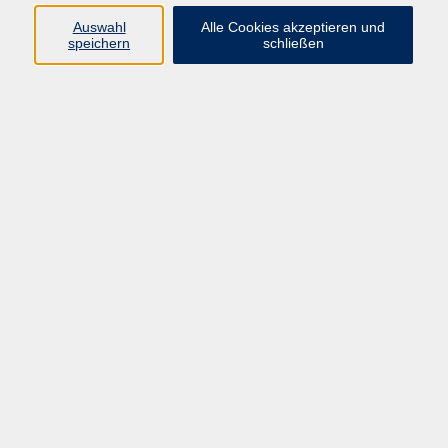
Auswahl
Alle Cookies akzeptieren und
Programm
speichern
schließen
Beruf
Sprachen
Gesundheit
Kultur & Kreatives
Gesellschaft
JungeVHS
Zweigstellen
vhs Business
Onlinekurse
Kursleitung werden