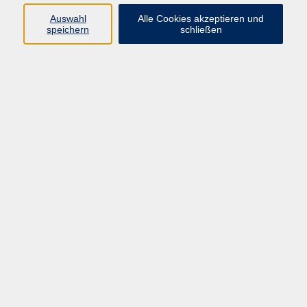
Auswahl
Alle Cookies akzeptieren und
Programm
speichern
schließen
Beruf
Sprachen
Gesundheit
Kultur & Kreatives
Gesellschaft
JungeVHS
Zweigstellen
vhs Business
Onlinekurse
Kursleitung werden