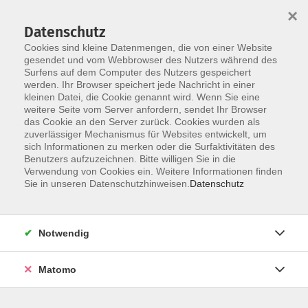
×
Datenschutz
Cookies sind kleine Datenmengen, die von einer Website
gesendet und vom Webbrowser des Nutzers während des
Surfens auf dem Computer des Nutzers gespeichert
Skip to main content
werden. Ihr Browser speichert jede Nachricht in einer
kleinen Datei, die Cookie genannt wird. Wenn Sie eine
weitere Seite vom Server anfordern, sendet Ihr Browser
Der Kurs konnte nicht gefunden werden.
das Cookie an den Server zurück. Cookies wurden als
zuverlässiger Mechanismus für Websites entwickelt, um
sich Informationen zu merken oder die Surfaktivitäten des
Benutzers aufzuzeichnen. Bitte willigen Sie in die
Verwendung von Cookies ein. Weitere Informationen finden
Impressum
Sie in unseren Datenschutzhinweisen.
Datenschutz
Allgemeine Geschäftsbedingungen AGB
Datenschutzerklärung
Notwendig
Widerrufsbelehrung
Erklärung zur Barrierefreiheit
Matomo
Widerruf der Buchung