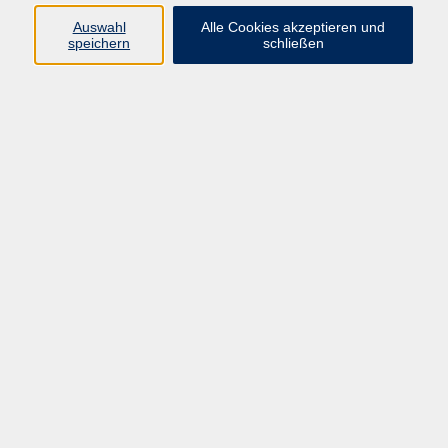
Auswahl
Alle Cookies akzeptieren und
Programm
speichern
schließen
Beruf
Sprachen
Gesundheit
Kultur & Kreatives
Gesellschaft
JungeVHS
Zweigstellen
vhs Business
Onlinekurse
Kursleitung werden