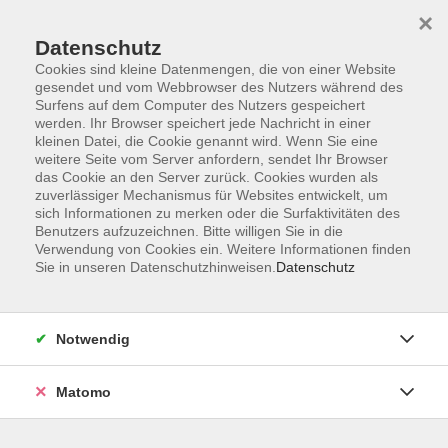
×
Datenschutz
Cookies sind kleine Datenmengen, die von einer Website
gesendet und vom Webbrowser des Nutzers während des
Surfens auf dem Computer des Nutzers gespeichert
Skip to main content
werden. Ihr Browser speichert jede Nachricht in einer
kleinen Datei, die Cookie genannt wird. Wenn Sie eine
weitere Seite vom Server anfordern, sendet Ihr Browser
Der Kurs konnte nicht gefunden werden.
das Cookie an den Server zurück. Cookies wurden als
zuverlässiger Mechanismus für Websites entwickelt, um
sich Informationen zu merken oder die Surfaktivitäten des
Benutzers aufzuzeichnen. Bitte willigen Sie in die
Verwendung von Cookies ein. Weitere Informationen finden
Sie in unseren Datenschutzhinweisen.
Datenschutz
Impressum
Allgemeine Geschäftsbedingungen AGB
Datenschutzerklärung
Notwendig
Widerrufsbelehrung
Erklärung zur Barrierefreiheit
Matomo
Widerruf der Buchung