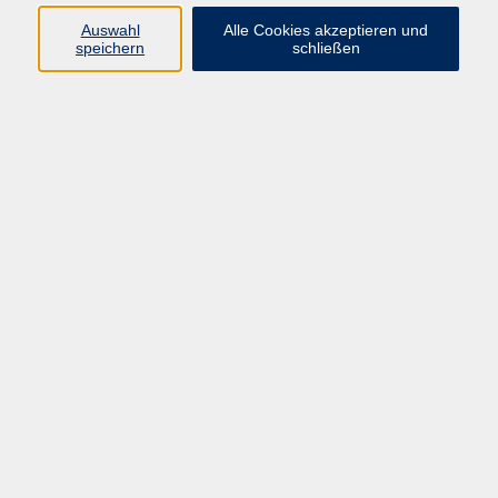
Auswahl
Alle Cookies akzeptieren und
Programm
speichern
schließen
Beruf
Sprachen
Gesundheit
Kultur & Kreatives
Gesellschaft
JungeVHS
Zweigstellen
vhs Business
Onlinekurse
Kursleitung werden