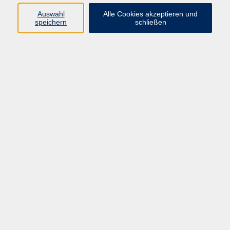
Auswahl
Alle Cookies akzeptieren und
Programm
speichern
schließen
Beruf
Sprachen
Gesundheit
Kultur & Kreatives
Gesellschaft
JungeVHS
Zweigstellen
vhs Business
Onlinekurse
Kursleitung werden