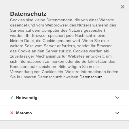
×
Datenschutz
Cookies sind kleine Datenmengen, die von einer Website
gesendet und vom Webbrowser des Nutzers während des
Surfens auf dem Computer des Nutzers gespeichert
Skip to main content
werden. Ihr Browser speichert jede Nachricht in einer
kleinen Datei, die Cookie genannt wird. Wenn Sie eine
weitere Seite vom Server anfordern, sendet Ihr Browser
Der Kurs konnte nicht gefunden werden.
das Cookie an den Server zurück. Cookies wurden als
zuverlässiger Mechanismus für Websites entwickelt, um
sich Informationen zu merken oder die Surfaktivitäten des
Benutzers aufzuzeichnen. Bitte willigen Sie in die
Verwendung von Cookies ein. Weitere Informationen finden
Sie in unseren Datenschutzhinweisen.
Datenschutz
Impressum
Allgemeine Geschäftsbedingungen AGB
Datenschutzerklärung
Notwendig
Widerrufsbelehrung
Erklärung zur Barrierefreiheit
Matomo
Widerruf der Buchung