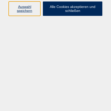
Auswahl
Alle Cookies akzeptieren und
Programm
speichern
schließen
Beruf
Sprachen
Gesundheit
Kultur & Kreatives
Gesellschaft
JungeVHS
Zweigstellen
vhs Business
Onlinekurse
Kursleitung werden