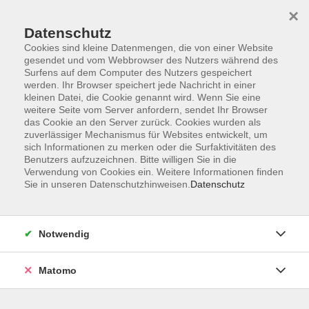
×
Datenschutz
Cookies sind kleine Datenmengen, die von einer Website
gesendet und vom Webbrowser des Nutzers während des
Surfens auf dem Computer des Nutzers gespeichert
Skip to main content
werden. Ihr Browser speichert jede Nachricht in einer
kleinen Datei, die Cookie genannt wird. Wenn Sie eine
weitere Seite vom Server anfordern, sendet Ihr Browser
Der Kurs konnte nicht gefunden werden.
das Cookie an den Server zurück. Cookies wurden als
zuverlässiger Mechanismus für Websites entwickelt, um
sich Informationen zu merken oder die Surfaktivitäten des
Benutzers aufzuzeichnen. Bitte willigen Sie in die
Verwendung von Cookies ein. Weitere Informationen finden
Sie in unseren Datenschutzhinweisen.
Datenschutz
Impressum
Allgemeine Geschäftsbedingungen AGB
Datenschutzerklärung
Notwendig
Widerrufsbelehrung
Erklärung zur Barrierefreiheit
Matomo
Widerruf der Buchung