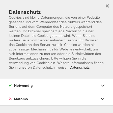
×
Datenschutz
Cookies sind kleine Datenmengen, die von einer Website
gesendet und vom Webbrowser des Nutzers während des
Surfens auf dem Computer des Nutzers gespeichert
Skip to main content
werden. Ihr Browser speichert jede Nachricht in einer
kleinen Datei, die Cookie genannt wird. Wenn Sie eine
weitere Seite vom Server anfordern, sendet Ihr Browser
Der Kurs konnte nicht gefunden werden.
das Cookie an den Server zurück. Cookies wurden als
zuverlässiger Mechanismus für Websites entwickelt, um
sich Informationen zu merken oder die Surfaktivitäten des
Benutzers aufzuzeichnen. Bitte willigen Sie in die
Verwendung von Cookies ein. Weitere Informationen finden
Sie in unseren Datenschutzhinweisen.
Datenschutz
Impressum
Allgemeine Geschäftsbedingungen AGB
Datenschutzerklärung
Notwendig
Widerrufsbelehrung
Erklärung zur Barrierefreiheit
Matomo
Widerruf der Buchung