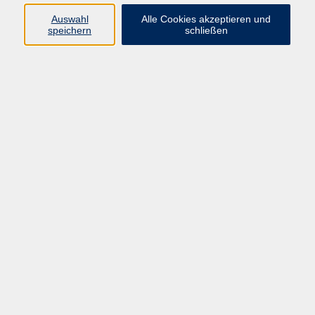
Auswahl
Alle Cookies akzeptieren und
Programm
speichern
schließen
Beruf
Sprachen
Gesundheit
Kultur & Kreatives
Gesellschaft
JungeVHS
Zweigstellen
vhs Business
Onlinekurse
Kursleitung werden