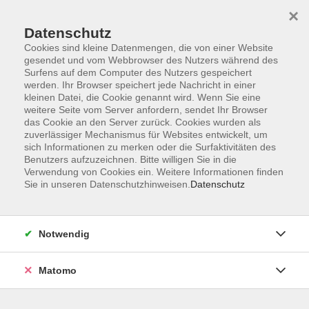
×
Datenschutz
Cookies sind kleine Datenmengen, die von einer Website
gesendet und vom Webbrowser des Nutzers während des
Surfens auf dem Computer des Nutzers gespeichert
Skip to main content
werden. Ihr Browser speichert jede Nachricht in einer
kleinen Datei, die Cookie genannt wird. Wenn Sie eine
weitere Seite vom Server anfordern, sendet Ihr Browser
Der Kurs konnte nicht gefunden werden.
das Cookie an den Server zurück. Cookies wurden als
zuverlässiger Mechanismus für Websites entwickelt, um
sich Informationen zu merken oder die Surfaktivitäten des
Benutzers aufzuzeichnen. Bitte willigen Sie in die
Verwendung von Cookies ein. Weitere Informationen finden
Sie in unseren Datenschutzhinweisen.
Datenschutz
Impressum
Allgemeine Geschäftsbedingungen AGB
Datenschutzerklärung
Notwendig
Widerrufsbelehrung
Erklärung zur Barrierefreiheit
Matomo
Widerruf der Buchung