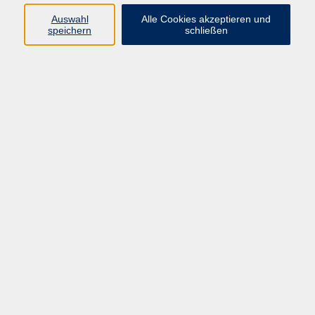
Auswahl
Alle Cookies akzeptieren und
Programm
speichern
schließen
Beruf
Sprachen
Gesundheit
Kultur & Kreatives
Gesellschaft
JungeVHS
Zweigstellen
vhs Business
Onlinekurse
Kursleitung werden