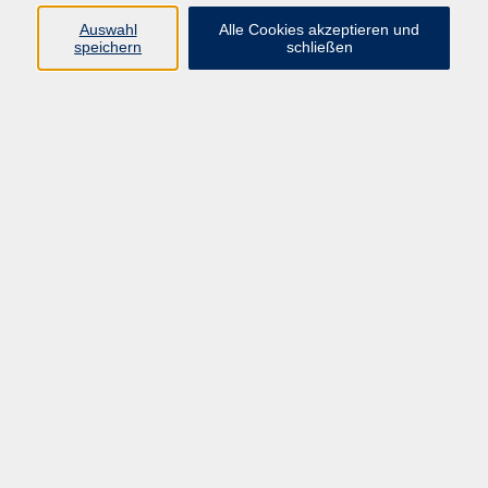
Auswahl
Alle Cookies akzeptieren und
Programm
speichern
schließen
Beruf
Sprachen
Gesundheit
Kultur & Kreatives
Gesellschaft
JungeVHS
Zweigstellen
vhs Business
Onlinekurse
Kursleitung werden