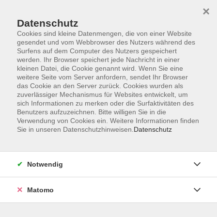
×
Datenschutz
Cookies sind kleine Datenmengen, die von einer Website
gesendet und vom Webbrowser des Nutzers während des
Surfens auf dem Computer des Nutzers gespeichert
Skip to main content
werden. Ihr Browser speichert jede Nachricht in einer
kleinen Datei, die Cookie genannt wird. Wenn Sie eine
weitere Seite vom Server anfordern, sendet Ihr Browser
Der Kurs konnte nicht gefunden werden.
das Cookie an den Server zurück. Cookies wurden als
zuverlässiger Mechanismus für Websites entwickelt, um
sich Informationen zu merken oder die Surfaktivitäten des
Benutzers aufzuzeichnen. Bitte willigen Sie in die
Verwendung von Cookies ein. Weitere Informationen finden
Sie in unseren Datenschutzhinweisen.
Datenschutz
Impressum
Allgemeine Geschäftsbedingungen AGB
Datenschutzerklärung
Notwendig
Widerrufsbelehrung
Erklärung zur Barrierefreiheit
Matomo
Widerruf der Buchung