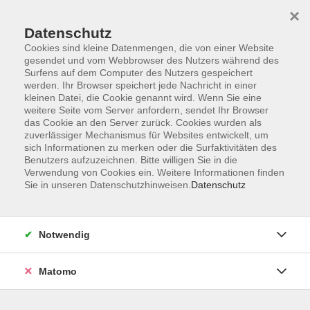
×
Datenschutz
Cookies sind kleine Datenmengen, die von einer Website
gesendet und vom Webbrowser des Nutzers während des
Surfens auf dem Computer des Nutzers gespeichert
Skip to main content
werden. Ihr Browser speichert jede Nachricht in einer
kleinen Datei, die Cookie genannt wird. Wenn Sie eine
weitere Seite vom Server anfordern, sendet Ihr Browser
Der Kurs konnte nicht gefunden werden.
das Cookie an den Server zurück. Cookies wurden als
zuverlässiger Mechanismus für Websites entwickelt, um
sich Informationen zu merken oder die Surfaktivitäten des
Benutzers aufzuzeichnen. Bitte willigen Sie in die
Verwendung von Cookies ein. Weitere Informationen finden
Sie in unseren Datenschutzhinweisen.
Datenschutz
Impressum
Allgemeine Geschäftsbedingungen AGB
Datenschutzerklärung
Notwendig
Widerrufsbelehrung
Erklärung zur Barrierefreiheit
Matomo
Widerruf der Buchung