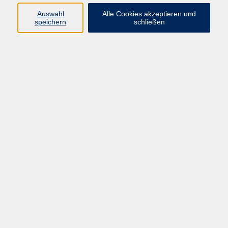
Auswahl
Alle Cookies akzeptieren und
Programm
speichern
schließen
Beruf
Sprachen
Gesundheit
Kultur & Kreatives
Gesellschaft
JungeVHS
Zweigstellen
vhs Business
Onlinekurse
Kursleitung werden