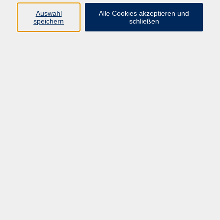
Auswahl
Alle Cookies akzeptieren und
Programm
speichern
schließen
Beruf
Sprachen
Gesundheit
Kultur & Kreatives
Gesellschaft
JungeVHS
Zweigstellen
vhs Business
Onlinekurse
Kursleitung werden