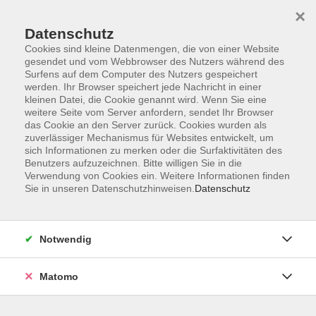
×
Datenschutz
Cookies sind kleine Datenmengen, die von einer Website
gesendet und vom Webbrowser des Nutzers während des
Surfens auf dem Computer des Nutzers gespeichert
Skip to main content
werden. Ihr Browser speichert jede Nachricht in einer
kleinen Datei, die Cookie genannt wird. Wenn Sie eine
weitere Seite vom Server anfordern, sendet Ihr Browser
Der Kurs konnte nicht gefunden werden.
das Cookie an den Server zurück. Cookies wurden als
zuverlässiger Mechanismus für Websites entwickelt, um
sich Informationen zu merken oder die Surfaktivitäten des
Benutzers aufzuzeichnen. Bitte willigen Sie in die
Verwendung von Cookies ein. Weitere Informationen finden
Sie in unseren Datenschutzhinweisen.
Datenschutz
Impressum
Allgemeine Geschäftsbedingungen AGB
Datenschutzerklärung
Notwendig
Widerrufsbelehrung
Erklärung zur Barrierefreiheit
Matomo
Widerruf der Buchung