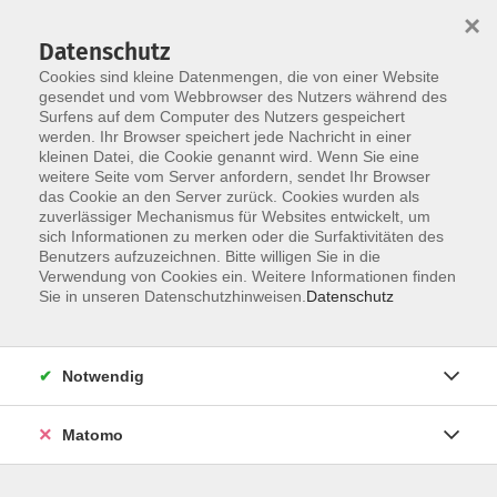
×
Datenschutz
Cookies sind kleine Datenmengen, die von einer Website
gesendet und vom Webbrowser des Nutzers während des
Surfens auf dem Computer des Nutzers gespeichert
Skip to main content
werden. Ihr Browser speichert jede Nachricht in einer
kleinen Datei, die Cookie genannt wird. Wenn Sie eine
weitere Seite vom Server anfordern, sendet Ihr Browser
Der Kurs konnte nicht gefunden werden.
das Cookie an den Server zurück. Cookies wurden als
zuverlässiger Mechanismus für Websites entwickelt, um
sich Informationen zu merken oder die Surfaktivitäten des
Benutzers aufzuzeichnen. Bitte willigen Sie in die
Verwendung von Cookies ein. Weitere Informationen finden
Impressum
Sie in unseren Datenschutzhinweisen.
Datenschutz
Allgemeine Geschäftsbedingungen AGB
Datenschutzerklärung
Notwendig
Widerrufsbelehrung
Erklärung zur Barrierefreiheit
Matomo
Widerruf der Buchung