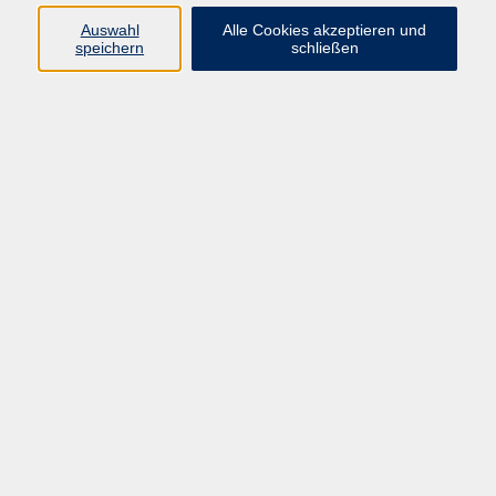
Auswahl
Alle Cookies akzeptieren und
Programm
speichern
schließen
Beruf
Sprachen
Gesundheit
Kultur & Kreatives
Gesellschaft
JungeVHS
Zweigstellen
vhs Business
Onlinekurse
Kursleitung werden