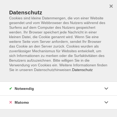
×
Datenschutz
Cookies sind kleine Datenmengen, die von einer Website
gesendet und vom Webbrowser des Nutzers während des
Surfens auf dem Computer des Nutzers gespeichert
Skip to main content
werden. Ihr Browser speichert jede Nachricht in einer
kleinen Datei, die Cookie genannt wird. Wenn Sie eine
weitere Seite vom Server anfordern, sendet Ihr Browser
Der Kurs konnte nicht gefunden werden.
das Cookie an den Server zurück. Cookies wurden als
zuverlässiger Mechanismus für Websites entwickelt, um
sich Informationen zu merken oder die Surfaktivitäten des
Benutzers aufzuzeichnen. Bitte willigen Sie in die
Verwendung von Cookies ein. Weitere Informationen finden
Sie in unseren Datenschutzhinweisen.
Datenschutz
Impressum
Allgemeine Geschäftsbedingungen AGB
Datenschutzerklärung
Notwendig
Widerrufsbelehrung
Erklärung zur Barrierefreiheit
Matomo
Widerruf der Buchung