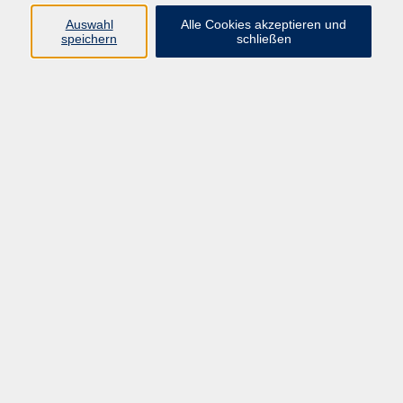
Auswahl
Alle Cookies akzeptieren und
Programm
speichern
schließen
Beruf
Sprachen
Gesundheit
Kultur & Kreatives
Gesellschaft
JungeVHS
Zweigstellen
vhs Business
Onlinekurse
Kursleitung werden