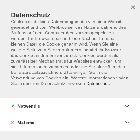
×
Datenschutz
Cookies sind kleine Datenmengen, die von einer Website
gesendet und vom Webbrowser des Nutzers während des
Surfens auf dem Computer des Nutzers gespeichert
Skip to main content
You are here:
werden. Ihr Browser speichert jede Nachricht in einer
Über uns
Unsere Kursleitungen
kleinen Datei, die Cookie genannt wird. Wenn Sie eine
weitere Seite vom Server anfordern, sendet Ihr Browser
das Cookie an den Server zurück. Cookies wurden als
Häusler, Anna-
zuverlässiger Mechanismus für Websites entwickelt, um
sich Informationen zu merken oder die Surfaktivitäten des
Elisabeth
Benutzers aufzuzeichnen. Bitte willigen Sie in die
Verwendung von Cookies ein. Weitere Informationen finden
Bühnensängerin
Sie in unseren Datenschutzhinweisen.
Datenschutz
Der Atem - die Kraft unserer Gesundheit
Notwendig
Do. 01.10.2026 19:00
Pfaffenhofen
Matomo