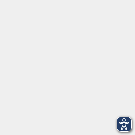
Widerrufsbelehrung
Erklärung zur Barrierefreiheit
Widerruf der Buchung
vhs Landkreis Pfaffenhofen a.d.Ilm
Hauptplatz 22
85276 Pfaffenhofen
vhs@landratsamt-paf.de
Tel: 08441 27 4000
- vhs Büro
Tel: 08441 27 4008
- Deutsch/Integration
Qualitätssicherung nach ZBQ 2025