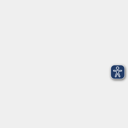
Hauptplatz 22
85276 Pfaffenhofen
vhs@landratsamt-paf.de
Tel: 08441 27 4000
- vhs Büro
Tel: 08441 27 4008
- Deutsch/Integration
Qualitätssicherung nach ZBQ 2025
Öffnungszeiten