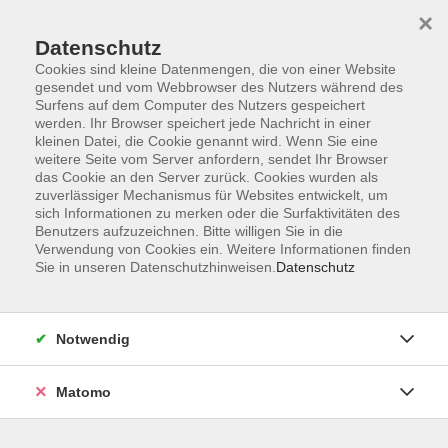
×
Datenschutz
Cookies sind kleine Datenmengen, die von einer Website
gesendet und vom Webbrowser des Nutzers während des
Surfens auf dem Computer des Nutzers gespeichert
Skip to main content
You are here:
werden. Ihr Browser speichert jede Nachricht in einer
Über uns
Unsere Kursleitungen
kleinen Datei, die Cookie genannt wird. Wenn Sie eine
weitere Seite vom Server anfordern, sendet Ihr Browser
das Cookie an den Server zurück. Cookies wurden als
Capobianco, Sabrina
zuverlässiger Mechanismus für Websites entwickelt, um
sich Informationen zu merken oder die Surfaktivitäten des
Benutzers aufzuzeichnen. Bitte willigen Sie in die
Verwendung von Cookies ein. Weitere Informationen finden
Sie in unseren Datenschutzhinweisen.
Datenschutz
Italienisch grundlegende Kenntnisse A2 - Dieci!
Italienisch einfach online lernen (A2, ab Lekt.
10) - online
Notwendig
Di. 22.09.2026 19:35
Online-Kurs
Matomo