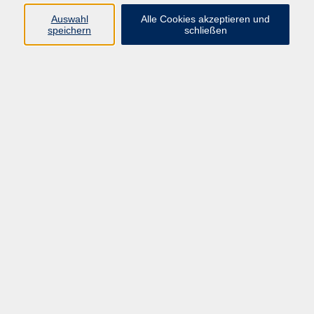
Auswahl
Alle Cookies akzeptieren und
zurück zur Übersicht
speichern
schließen
Impressum
Allgemeine Geschäftsbedingungen AGB
Datenschutzerklärung
Widerrufsbelehrung
Erklärung zur Barrierefreiheit
Widerruf der Buchung
Programm
Beruf
Sprachen
Gesundheit