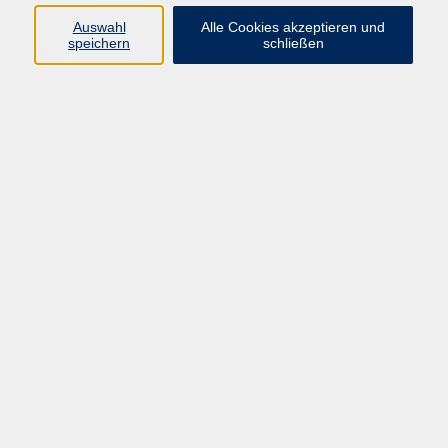
Teilnehmern, Künstlern und bei mir
Auswahl
Alle Cookies akzeptieren und
selbst beobachten und erfahren
speichern
schließen
konnte -- fasziniert mich schon ein
Leben lang.
Engel - und andere Flügelwesen
Fr. 13.11.2026 18:00
Mainburg
zurück zur Übersicht
Impressum