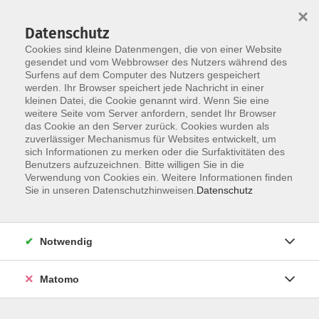
×
Datenschutz
Cookies sind kleine Datenmengen, die von einer Website
gesendet und vom Webbrowser des Nutzers während des
Surfens auf dem Computer des Nutzers gespeichert
Skip to main content
You are here:
werden. Ihr Browser speichert jede Nachricht in einer
Über uns
Unsere Kursleitungen
kleinen Datei, die Cookie genannt wird. Wenn Sie eine
weitere Seite vom Server anfordern, sendet Ihr Browser
das Cookie an den Server zurück. Cookies wurden als
Kossack-Bereczki,
zuverlässiger Mechanismus für Websites entwickelt, um
sich Informationen zu merken oder die Surfaktivitäten des
Katalin
Benutzers aufzuzeichnen. Bitte willigen Sie in die
Verwendung von Cookies ein. Weitere Informationen finden
Keramikkünstlerin - Katalin
Sie in unseren Datenschutzhinweisen.
Datenschutz
Bereczky-Kossack
Keramik meine Welt -- der in Ton
gebrannte Moment der
Notwendig
menschlichen Schöpfung, die
Vielseitigkeit des Materials, die
Matomo
Freisetzung kreativer Energien,
die ich bei vielen Workshop