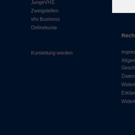
JungeVHS
Über 
Zweigstellen
Gutsc
vhs Business
Onlinekurse
Rech
Impre
Kursleitung werden
Allge
Gesch
Daten
Wider
Erklär
Wider