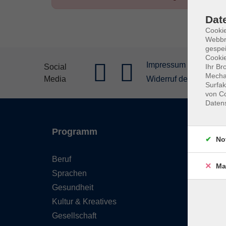
Dat
Cookie
Webbr
gespei
Cookie
Impressum
Allgeme
Social
Ihr Br
Mechan
Media
Widerruf der Buchung
Surfak
von Co
Daten
Programm
Inhal
No
Beruf
Starts
Ma
Sprachen
FAQ - 
Gesundheit
Konta
Kultur & Kreatives
Wider
Gesellschaft
Newsl