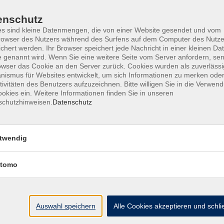
enschutz
s sind kleine Datenmengen, die von einer Website gesendet und vom
owser des Nutzers während des Surfens auf dem Computer des Nutze
chert werden. Ihr Browser speichert jede Nachricht in einer kleinen Dat
 genannt wird. Wenn Sie eine weitere Seite vom Server anfordern, se
ine Geschäftsbedingungen AGB
Datenschutzerklärung
Wide
owser das Cookie an den Server zurück. Cookies wurden als zuverlässi
ismus für Websites entwickelt, um sich Informationen zu merken oder
tivitäten des Benutzers aufzuzeichnen. Bitte willigen Sie in die Verwen
okies ein. Weitere Informationen finden Sie in unseren
schutzhinweisen.
Datenschutz
te
vhs Landkreis Pfaffe
twendig
eite
Hauptplatz 22
tomo
85276 Pfaffenhofen
Antworten auf Ihre Fragen
kt
vhs@landratsamt-paf.
ruf einer Buchung
Auswahl speichern
Alle Cookies akzeptieren und schl
Tel: 08441 27 4000
- v
etter
Tel: 08441 27 4008
- D