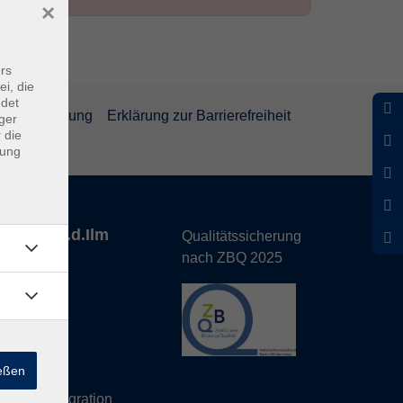
×
rs
ei, die
ndet
rrufsbelehrung
Erklärung zur Barrierefreiheit
ger
 die
dung
nhofen a.d.Ilm
Qualitätssicherung
nach ZBQ 2025
de
ießen
hs Büro
eutsch/Integration