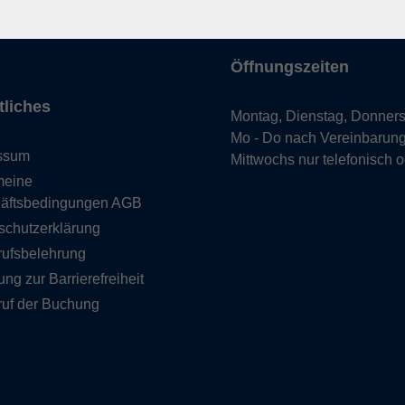
uns
hein
Öffnungszeiten
tliches
Montag, Dienstag, Donners
Mo - Do nach Vereinbarun
ssum
Mittwochs nur telefonisch 
meine
äftsbedingungen AGB
schutzerklärung
rufsbelehrung
ung zur Barrierefreiheit
ruf der Buchung