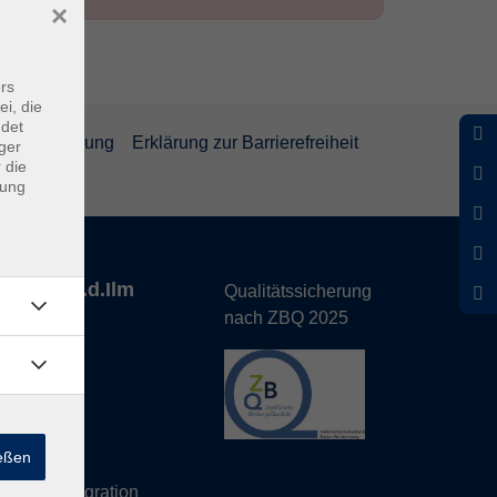
×
rs
ei, die
ndet
rrufsbelehrung
Erklärung zur Barrierefreiheit
ger
 die
dung
nhofen a.d.Ilm
Qualitätssicherung
nach ZBQ 2025
de
ießen
hs Büro
eutsch/Integration