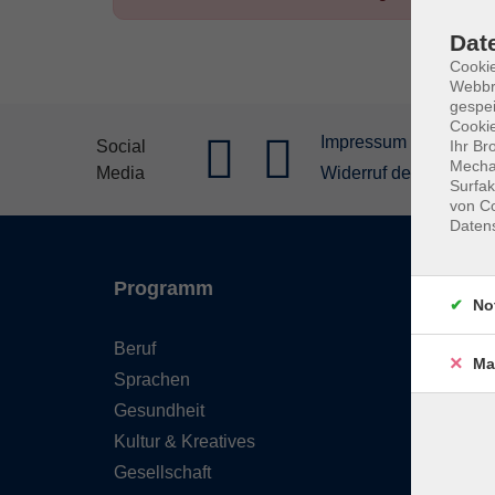
Dat
Cookie
Webbr
gespei
Cookie
Impressum
Allgeme
Social
Ihr Br
Mechan
Media
Widerruf der Buchung
Surfak
von Co
Daten
Programm
Inhal
No
Beruf
Starts
Ma
Sprachen
FAQ - 
Gesundheit
Konta
Kultur & Kreatives
Wider
Gesellschaft
Newsl