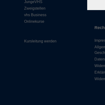
JungeVHS
Über 
Zweigstellen
Gutsc
vhs Business
Onlinekurse
Rech
Impre
Kursleitung werden
Allge
Gesch
Daten
Wider
Erklär
Wider