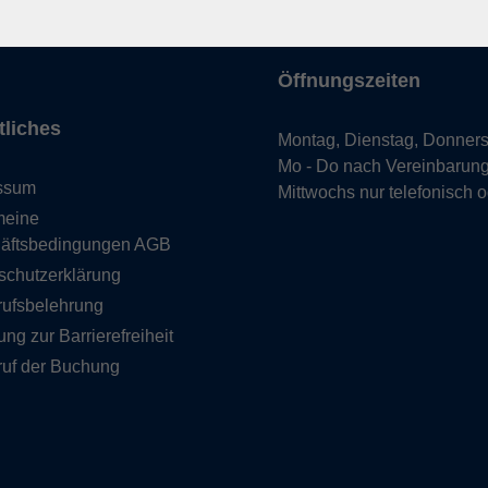
uns
hein
Öffnungszeiten
tliches
Montag, Dienstag, Donners
Mo - Do nach Vereinbarun
ssum
Mittwochs nur telefonisch 
meine
äftsbedingungen AGB
schutzerklärung
rufsbelehrung
ung zur Barrierefreiheit
ruf der Buchung