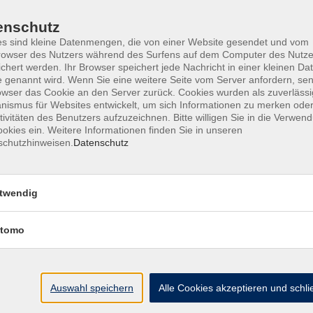
enschutz
s sind kleine Datenmengen, die von einer Website gesendet und vom
owser des Nutzers während des Surfens auf dem Computer des Nutze
chert werden. Ihr Browser speichert jede Nachricht in einer kleinen Dat
 genannt wird. Wenn Sie eine weitere Seite vom Server anfordern, se
ine Geschäftsbedingungen AGB
Datenschutzerklärung
Wide
owser das Cookie an den Server zurück. Cookies wurden als zuverlässi
ismus für Websites entwickelt, um sich Informationen zu merken oder
tivitäten des Benutzers aufzuzeichnen. Bitte willigen Sie in die Verwen
okies ein. Weitere Informationen finden Sie in unseren
schutzhinweisen.
Datenschutz
te
vhs Landkreis Pfaffe
twendig
eite
Hauptplatz 22
tomo
85276 Pfaffenhofen
Antworten auf Ihre Fragen
kt
vhs@landratsamt-paf.
ruf einer Buchung
Auswahl speichern
Alle Cookies akzeptieren und schl
Tel: 08441 27 4000
- v
etter
Tel: 08441 27 4008
- D