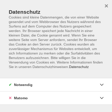
×
Datenschutz
Cookies sind kleine Datenmengen, die von einer Website
gesendet und vom Webbrowser des Nutzers während des
Surfens auf dem Computer des Nutzers gespeichert
Skip to main content
You are here:
werden. Ihr Browser speichert jede Nachricht in einer
Über uns
Unsere Kursleitungen
kleinen Datei, die Cookie genannt wird. Wenn Sie eine
weitere Seite vom Server anfordern, sendet Ihr Browser
das Cookie an den Server zurück. Cookies wurden als
Sauer M.A., Andreas
zuverlässiger Mechanismus für Websites entwickelt, um
sich Informationen zu merken oder die Surfaktivitäten des
Historiker und Stadtarchivar
Benutzers aufzuzeichnen. Bitte willigen Sie in die
Verwendung von Cookies ein. Weitere Informationen finden
Sie in unseren Datenschutzhinweisen.
Datenschutz
Parteigenossen, Mitläufer und Entlastete –
Entnazifizierung nach 1945
Notwendig
Di. 17.11.2026 18:30
Pfaffenhofen
Matomo