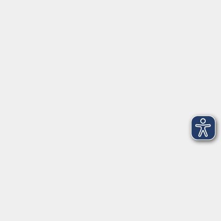
Hauptplatz 22
85276 Pfaffenhofen
vhs@landratsamt-paf.de
Tel: 08441 27 4000
- vhs Büro
Tel: 08441 27 4008
- Deutsch/Integration
Qualitätssicherung nach ZBQ 2025
Öffnungszeiten