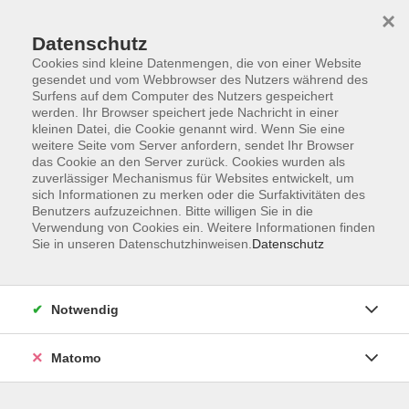
×
Datenschutz
Cookies sind kleine Datenmengen, die von einer Website
gesendet und vom Webbrowser des Nutzers während des
Surfens auf dem Computer des Nutzers gespeichert
Skip to main content
You are here:
werden. Ihr Browser speichert jede Nachricht in einer
Über uns
Unsere Kursleitungen
kleinen Datei, die Cookie genannt wird. Wenn Sie eine
weitere Seite vom Server anfordern, sendet Ihr Browser
das Cookie an den Server zurück. Cookies wurden als
Polster, Aiko
zuverlässiger Mechanismus für Websites entwickelt, um
sich Informationen zu merken oder die Surfaktivitäten des
Benutzers aufzuzeichnen. Bitte willigen Sie in die
Verwendung von Cookies ein. Weitere Informationen finden
Sie in unseren Datenschutzhinweisen.
Datenschutz
NEU! Japanisch für Anfänger*innen
Mi. 30.09.2026 18:00
Pfaffenhofen
Notwendig
Matomo
Japanisch mit geringen Vorkenntnissen