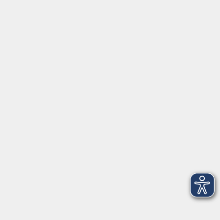
Erklärung zur Barrierefreiheit
Widerruf der Buchung
vhs Landkreis Pfaffenhofen a.d.Ilm
Hauptplatz 22
85276 Pfaffenhofen
vhs@landratsamt-paf.de
Tel: 08441 27 4000
- vhs Büro
Tel: 08441 27 4008
- Deutsch/Integration
Qualitätssicherung nach ZBQ 2025