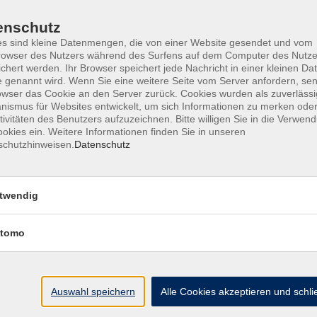
enschutz
s sind kleine Datenmengen, die von einer Website gesendet und vom
owser des Nutzers während des Surfens auf dem Computer des Nutze
chert werden. Ihr Browser speichert jede Nachricht in einer kleinen Dat
 genannt wird. Wenn Sie eine weitere Seite vom Server anfordern, se
ine Geschäftsbedingungen AGB
Datenschutzerklärung
Wide
owser das Cookie an den Server zurück. Cookies wurden als zuverlässi
ismus für Websites entwickelt, um sich Informationen zu merken oder
tivitäten des Benutzers aufzuzeichnen. Bitte willigen Sie in die Verwen
okies ein. Weitere Informationen finden Sie in unseren
schutzhinweisen.
Datenschutz
te
vhs Landkreis Pfaffe
twendig
eite
Hauptplatz 22
tomo
85276 Pfaffenhofen
Antworten auf Ihre Fragen
kt
vhs@landratsamt-paf.
ruf einer Buchung
Auswahl speichern
Alle Cookies akzeptieren und schl
Tel: 08441 27 4000
- v
etter
Tel: 08441 27 4008
- D