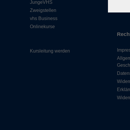
JungeVHS
Über 
Zweigstellen
Gutsc
vhs Business
Onlinekurse
Rech
Impre
Kursleitung werden
Allge
Gesch
Daten
Wider
Erklär
Wider