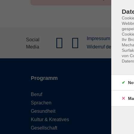
Dat
Cookie
Webbr
gespei
Cookie
Impressum
Allgeme
Social
Ihr Br
Mechan
Media
Widerruf der Buchung
Surfak
von Co
Daten
Programm
Inhal
No
Beruf
Starts
Ma
Sprachen
FAQ - 
Gesundheit
Konta
Kultur & Kreatives
Wider
Gesellschaft
Newsl