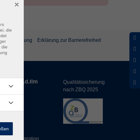
×
rs
ei, die
ndet
rrufsbelehrung
Erklärung zur Barrierefreiheit
ger
 die
dung
nhofen a.d.Ilm
Qualitätssicherung
nach ZBQ 2025
de
ießen
hs Büro
eutsch/Integration