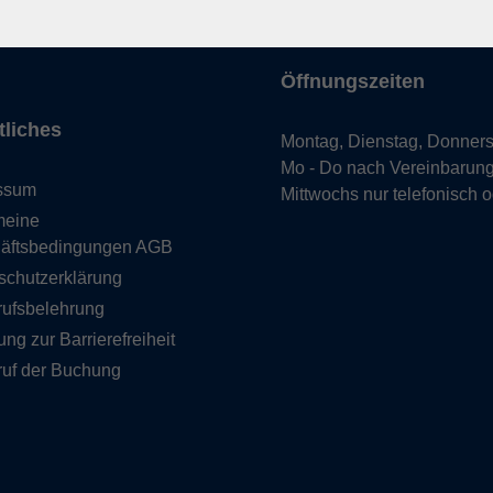
uns
hein
Öffnungszeiten
tliches
Montag, Dienstag, Donners
Mo - Do nach Vereinbarun
ssum
Mittwochs nur telefonisch 
meine
äftsbedingungen AGB
schutzerklärung
rufsbelehrung
ung zur Barrierefreiheit
ruf der Buchung